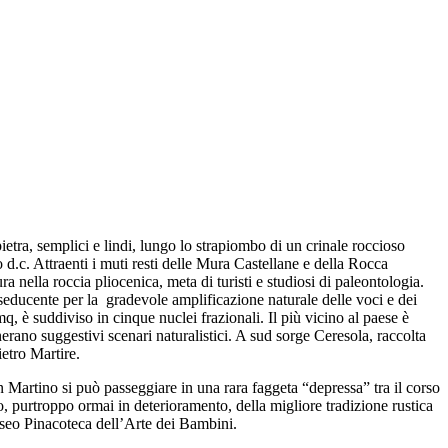
pietra, semplici e lindi, lungo lo strapiombo di un crinale roccioso
d.c. Attraenti i muti resti delle Mura Castellane e della Rocca
 nella roccia pliocenica, meta di turisti e studiosi di paleontologia.
seducente per la gradevole amplificazione naturale delle voci e dei
mq, è suddiviso in cinque nuclei frazionali. Il più vicino al paese è
erano suggestivi scenari naturalistici. A sud sorge Ceresola, raccolta
etro Martire.
 Martino si può passeggiare in una rara faggeta “depressa” tra il corso
 purtroppo ormai in deterioramento, della migliore tradizione rustica
useo Pinacoteca dell’Arte dei Bambini.