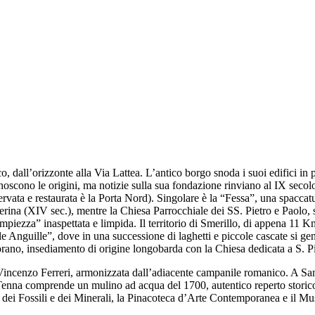
o, dall’orizzonte alla Via Lattea. L’antico borgo snoda i suoi edifici in 
oscono le origini, ma notizie sulla sua fondazione rinviano al IX secolo 
ata e restaurata è la Porta Nord). Singolare è la “Fessa”, una spaccatura
erina (XIV sec.), mentre la Chiesa Parrocchiale dei SS. Pietro e Paolo, 
ampiezza” inaspettata e limpida. Il territorio di Smerillo, di appena 11 K
e Anguille”, dove in una successione di laghetti e piccole cascate si gen
rano, insediamento di origine longobarda con la Chiesa dedicata a S. Pi
. Vincenzo Ferreri, armonizzata dall’adiacente campanile romanico. A San
Tenna comprende un mulino ad acqua del 1700, autentico reperto storico,
 dei Fossili e dei Minerali, la Pinacoteca d’Arte Contemporanea e il M