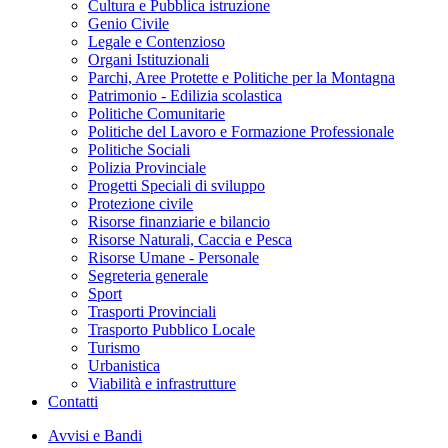
Cultura e Pubblica istruzione
Genio Civile
Legale e Contenzioso
Organi Istituzionali
Parchi, Aree Protette e Politiche per la Montagna
Patrimonio - Edilizia scolastica
Politiche Comunitarie
Politiche del Lavoro e Formazione Professionale
Politiche Sociali
Polizia Provinciale
Progetti Speciali di sviluppo
Protezione civile
Risorse finanziarie e bilancio
Risorse Naturali, Caccia e Pesca
Risorse Umane - Personale
Segreteria generale
Sport
Trasporti Provinciali
Trasporto Pubblico Locale
Turismo
Urbanistica
Viabilità e infrastrutture
Contatti
Avvisi e Bandi