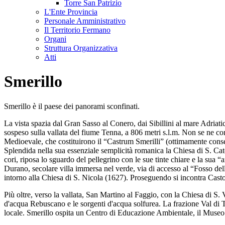
Torre San Patrizio
L'Ente Provincia
Personale Amministrativo
Il Territorio Fermano
Organi
Struttura Organizzativa
Atti
Smerillo
Smerillo è il paese dei panorami sconfinati.
La vista spazia dal Gran Sasso al Conero, dai Sibillini al mare Adriatic
sospeso sulla vallata del fiume Tenna, a 806 metri s.l.m. Non se ne con
Medioevale, che costituirono il “Castrum Smerilli” (ottimamente conserv
Splendida nella sua essenziale semplicità romanica la Chiesa di S. Cat
cori, riposa lo sguardo del pellegrino con le sue tinte chiare e la sua “
Durano, secolare villa immersa nel verde, via di accesso al “Fosso dell
intorno alla Chiesa di S. Nicola (1627). Proseguendo si incontra Casto
Più oltre, verso la vallata, San Martino al Faggio, con la Chiesa di S
d'acqua Rebuscano e le sorgenti d'acqua solfurea. La frazione Val di 
locale. Smerillo ospita un Centro di Educazione Ambientale, il Museo