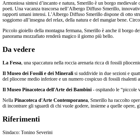
Armoniosa sintesi d’incanto e natura, Smerillo è un borgo medievale ov
poeti. Una vacanza trascorsa nell’Albergo Diffuso Smerillo, innovativo m
rapporti umani intensi. L’Albergo Diffuso Smerillo dispone di otto strutt
soggiorno all’insegna del relax, della natura e del mangiar bene. Circonda
Piccolo gioiello della montagna fermana, Smerillo è anche il borgo de
panorama mozzafiato renderà magico il giorno più bello.
Da vedere
La Fessa
, una spaccatura nella roccia arenaria ricca di fossili pliocenic
Il Museo dei Fossili e dei Minerali
si suddivide in due sezioni e quattr
del pliocene medio inferiore e un numero cospicuo di fossili risalenti al
Il Museo Pinacoteca dell'Arte dei Bambini
- ospitando le “piccole 
Nella
Pinacoteca d'Arte Contemporanea
, Smerillo ha raccolto oper
di incontrare gli sguardi di chi vuole godere, insieme a quelle opere, gl
Riferimenti
Sindaco: Tonino Severini