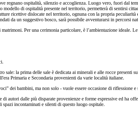
e regnano ospitalità, silenzio e accoglienza. Luogo vero, fuori dal tem
odello di ospitalità presente nel territorio, permetterà di sentirsi citt
ure ricettive dislocate nel territorio, ognuna con la propria peculiarità e
ti da un suggestivo bosco, sarà possibile avventurarsi in percorsi naturali
i matrimoni. Per una cerimonia particolare, è l’ambientazione ideale. L
i.
o sale: la prima delle sale è dedicata ai minerali e alle rocce presenti sul
l'era Primaria e Secondaria provenienti da varie località italiane.
voci” dei bambini, ma non solo - vuole essere occasione di riflessione e
e di autori dalle più disparate provenienze e forme espressive ed ha offe
i spazi incontaminati e silenti di questo luogo ospitale.