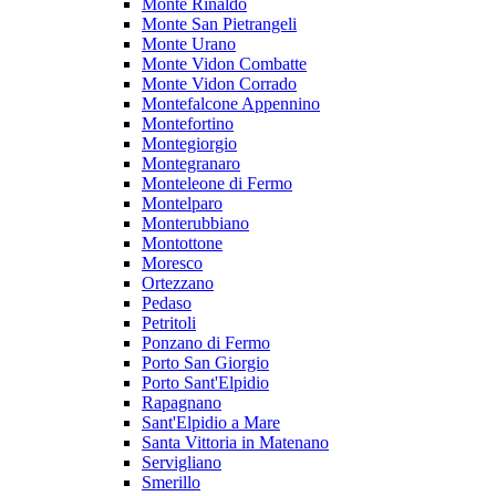
Monte Rinaldo
Monte San Pietrangeli
Monte Urano
Monte Vidon Combatte
Monte Vidon Corrado
Montefalcone Appennino
Montefortino
Montegiorgio
Montegranaro
Monteleone di Fermo
Montelparo
Monterubbiano
Montottone
Moresco
Ortezzano
Pedaso
Petritoli
Ponzano di Fermo
Porto San Giorgio
Porto Sant'Elpidio
Rapagnano
Sant'Elpidio a Mare
Santa Vittoria in Matenano
Servigliano
Smerillo