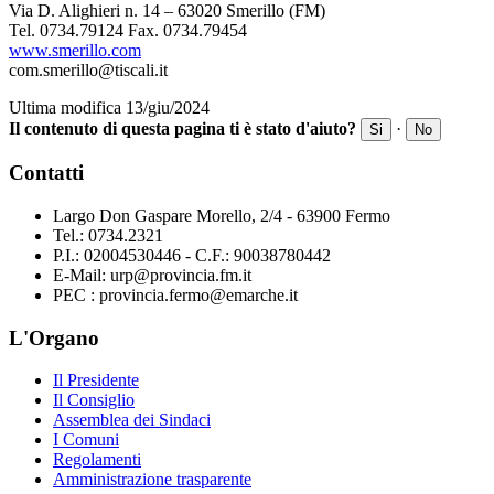
Via D. Alighieri n. 14 – 63020 Smerillo (FM)
Tel. 0734.79124 Fax. 0734.79454
www.smerillo.com
com.smerillo@tiscali.it
Ultima modifica 13/giu/2024
Il contenuto di questa pagina ti è stato d'aiuto?
·
Si
No
Contatti
Largo Don Gaspare Morello, 2/4 - 63900 Fermo
Tel.: 0734.2321
P.I.: 02004530446 - C.F.: 90038780442
E-Mail: urp@provincia.fm.it
PEC : provincia.fermo@emarche.it
L'Organo
Il Presidente
Il Consiglio
Assemblea dei Sindaci
I Comuni
Regolamenti
Amministrazione trasparente