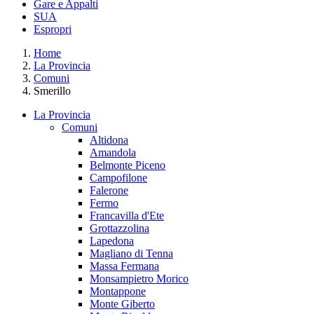
Gare e Appalti
SUA
Espropri
Home
La Provincia
Comuni
Smerillo
La Provincia
Comuni
Altidona
Amandola
Belmonte Piceno
Campofilone
Falerone
Fermo
Francavilla d'Ete
Grottazzolina
Lapedona
Magliano di Tenna
Massa Fermana
Monsampietro Morico
Montappone
Monte Giberto