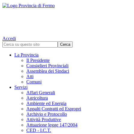
Accedi
La Provincia
Il Presidente
Consiglieri Provinciali
Assemblea dei Sindaci
Atti
Comuni
Servizi
Affari Generali
Agricoltura
Ambiente ed Energia
Appalti Contratti ed Espropri
Archivio e Protocollo
Attività Produttive
Attuazione legge 147/2004
CED - I.C.T.