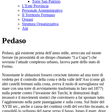
Torre San Patrizio
L'Ente Provincia
Personale Amministrativo
Il Territorio Fermano
Organi
Struttura Organizzativa
Atti
Pedaso
Pedaso, già esistente prima dell’anno mille, arroccata sul monte
Serone (in prossimità di un dirupo chiamato “La Cupa”) che
sovrasta l’attuale complesso urbano, faceva parte dello stato di
Fermo.
Nonostante le abitazioni fossero cresciute intorno ad una torre di
vedetta per il controllo della costa e della valle dell’Aso (come gli
altri castelli fermani sulla costa, aveva il ruolo di sorveglianza sul
mare con una torre di avvistamento trasformata in faro nel 1877)
nulla potette contro l’invasione dei Turchi, le distruzioni degli
invasori e il movimenti sismici che convinsero a far spostare tutto
l’agglomerato nella parte pianeggiante e sulla costa. Sul finire del
XVIII sec., anche a causa dei continui crolli del vecchio incasato, si
consolidò lo sviluppo del paese verso il basso, lungo il mare, dove