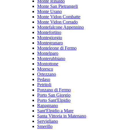
Monte Rinaldo
Monte San Pietrangeli
Monte Urano
Monte Vidon Combatte
Monte Vidon Corrado
Montefalcone Appennino
Montefortino
Montegiorgio
Montegranaro
Monteleone di Fermo
Montelparo
Monterubbiano
Montottone
Moresco
Ortezzano
Pedaso
Petritoli
Ponzano di Fermo
Porto San Giorgio
Porto Sant'Elpidio
Rapagnano
Sant'Elpidio a Mare
Santa Vittoria in Matenano
Servigliano
Smerillo