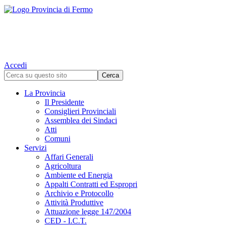
Accedi
La Provincia
Il Presidente
Consiglieri Provinciali
Assemblea dei Sindaci
Atti
Comuni
Servizi
Affari Generali
Agricoltura
Ambiente ed Energia
Appalti Contratti ed Espropri
Archivio e Protocollo
Attività Produttive
Attuazione legge 147/2004
CED - I.C.T.