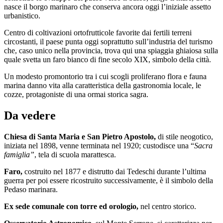
nasce il borgo marinaro che conserva ancora oggi l’iniziale assetto
urbanistico.
Centro di coltivazioni ortofrutticole favorite dai fertili terreni
circostanti, il paese punta oggi soprattutto sull’industria del turismo
che, caso unico nella provincia, trova qui una spiaggia ghiaiosa sulla
quale svetta un faro bianco di fine secolo XIX, simbolo della città.
Un modesto promontorio tra i cui scogli proliferano flora e fauna
marina danno vita alla caratteristica della gastronomia locale, le
cozze, protagoniste di una ormai storica sagra.
Da vedere
Chiesa di Santa Maria e San Pietro Apostolo,
di stile neogotico,
iniziata nel 1898, venne terminata nel 1920; custodisce una “
Sacra
famiglia”
, tela di scuola marattesca.
Faro,
costruito nel 1877 e distrutto dai Tedeschi durante l’ultima
guerra per poi essere ricostruito successivamente, è il simbolo della
Pedaso marinara.
Ex sede comunale con torre ed orologio,
nel centro storico.