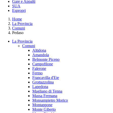
Gare e Appalti
SUA
Espropri
Home
La Provincia
Comuni
Pedaso
La Provincia
Comuni
Altidona
Amandola
Belmonte Piceno
Campofilone
Falerone
Fermo
Francavilla d'Ete
Grottazzolina
Lapedona
Magliano di Tenna
Massa Fermana
Monsampietro Morico
Montappone
Monte Giberto