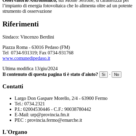
Osservatorio Astronomico,
sul Monte Serrone, si caratterizza per
l’impianto di energia fotovoltaica che lo alimenta oltre ad un potente
strumento di osservazione
Riferimenti
Sindaco: Vincenzo Berdini
Piazza Roma - 63016 Pedaso (FM)
Tel 0734-931319; Fax 0734-931768
www.comunedipedaso.it
Ultima modifica 13/giu/2024
Il contenuto di questa pagina ti è stato d'aiuto?
·
Si
No
Contatti
Largo Don Gaspare Morello, 2/4 - 63900 Fermo
Tel.: 0734.2321
P.I.: 02004530446 - C.F.: 90038780442
E-Mail: urp@provincia.fm.it
PEC : provincia.fermo@emarche.it
L'Organo