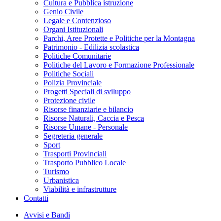
Cultura e Pubblica istruzione
Genio Civile
Legale e Contenzioso
Organi Istituzionali
Parchi, Aree Protette e Politiche per la Montagna
Patrimonio - Edilizia scolastica
Politiche Comunitarie
Politiche del Lavoro e Formazione Professionale
Politiche Sociali
Polizia Provinciale
Progetti Speciali di sviluppo
Protezione civile
Risorse finanziarie e bilancio
Risorse Naturali, Caccia e Pesca
Risorse Umane - Personale
Segreteria generale
Sport
Trasporti Provinciali
Trasporto Pubblico Locale
Turismo
Urbanistica
Viabilità e infrastrutture
Contatti
Avvisi e Bandi