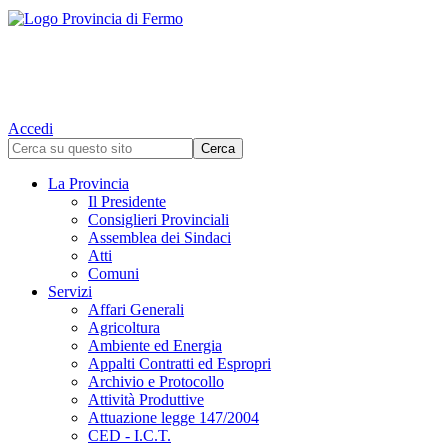
Accedi
La Provincia
Il Presidente
Consiglieri Provinciali
Assemblea dei Sindaci
Atti
Comuni
Servizi
Affari Generali
Agricoltura
Ambiente ed Energia
Appalti Contratti ed Espropri
Archivio e Protocollo
Attività Produttive
Attuazione legge 147/2004
CED - I.C.T.