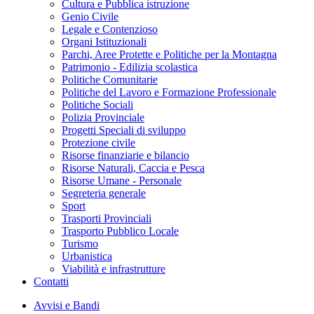
Cultura e Pubblica istruzione
Genio Civile
Legale e Contenzioso
Organi Istituzionali
Parchi, Aree Protette e Politiche per la Montagna
Patrimonio - Edilizia scolastica
Politiche Comunitarie
Politiche del Lavoro e Formazione Professionale
Politiche Sociali
Polizia Provinciale
Progetti Speciali di sviluppo
Protezione civile
Risorse finanziarie e bilancio
Risorse Naturali, Caccia e Pesca
Risorse Umane - Personale
Segreteria generale
Sport
Trasporti Provinciali
Trasporto Pubblico Locale
Turismo
Urbanistica
Viabilità e infrastrutture
Contatti
Avvisi e Bandi