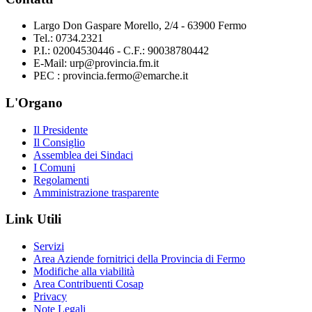
Largo Don Gaspare Morello, 2/4 - 63900 Fermo
Tel.: 0734.2321
P.I.: 02004530446 - C.F.: 90038780442
E-Mail: urp@provincia.fm.it
PEC : provincia.fermo@emarche.it
L'Organo
Il Presidente
Il Consiglio
Assemblea dei Sindaci
I Comuni
Regolamenti
Amministrazione trasparente
Link Utili
Servizi
Area Aziende fornitrici della Provincia di Fermo
Modifiche alla viabilità
Area Contribuenti Cosap
Privacy
Note Legali