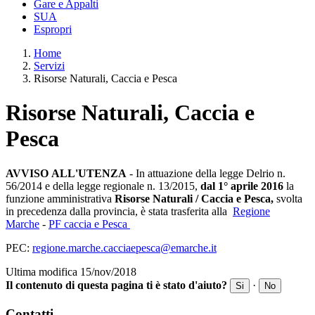
Gare e Appalti
SUA
Espropri
Home
Servizi
Risorse Naturali, Caccia e Pesca
Risorse Naturali, Caccia e
Pesca
AVVISO
ALL'UTENZA
- In attuazione della legge Delrio n.
56/2014 e della legge regionale n. 13/2015,
dal 1° aprile 2016
la
funzione amministrativa
Risorse Naturali / Caccia e Pesca,
svolta
in precedenza dalla provincia, è stata trasferita alla
Regione
Marche
-
PF caccia e Pesca
PEC:
regione.marche.cacciaepesca@emarche.it
Ultima modifica 15/nov/2018
Il contenuto di questa pagina ti è stato d'aiuto?
·
Si
No
Contatti