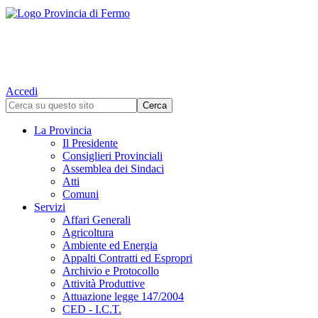
Accedi
La Provincia
Il Presidente
Consiglieri Provinciali
Assemblea dei Sindaci
Atti
Comuni
Servizi
Affari Generali
Agricoltura
Ambiente ed Energia
Appalti Contratti ed Espropri
Archivio e Protocollo
Attività Produttive
Attuazione legge 147/2004
CED - I.C.T.