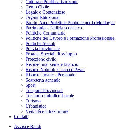
Cultura e Pubblica istruzione
Genio Civile
Legale e Contenzioso
Organi Istituzionali
Parchi, Aree Protette e Politiche per la Montagna
Patrimonio - Edilizia scolastica
Politiche Comunitarie
Politiche del Lavoro e Formazione Professionale
Politiche Sociali
Polizia Provinciale
Progetti Speciali di sviluppo
Protezione civile
Risorse finanziarie e bilancio
Risorse Naturali, Caccia e Pesca
Risorse Umane - Personale
Segreteria generale
Sport
Trasporti Provinciali
Trasporto Pubblico Locale
Turismo
Urbanistica
Viabilità e infrastrutture
Contatti
Avvisi e Bandi