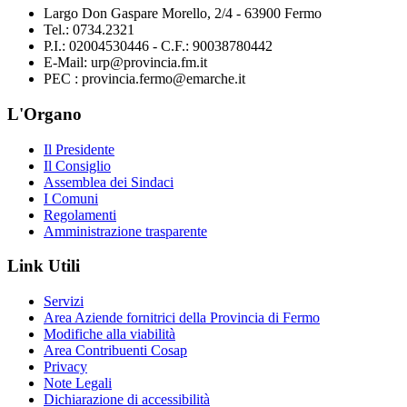
Largo Don Gaspare Morello, 2/4 - 63900 Fermo
Tel.: 0734.2321
P.I.: 02004530446 - C.F.: 90038780442
E-Mail: urp@provincia.fm.it
PEC : provincia.fermo@emarche.it
L'Organo
Il Presidente
Il Consiglio
Assemblea dei Sindaci
I Comuni
Regolamenti
Amministrazione trasparente
Link Utili
Servizi
Area Aziende fornitrici della Provincia di Fermo
Modifiche alla viabilità
Area Contribuenti Cosap
Privacy
Note Legali
Dichiarazione di accessibilità