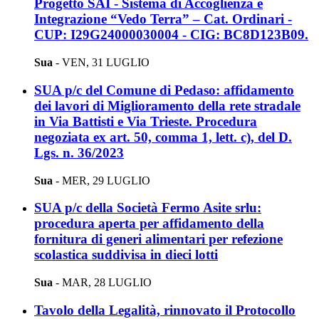
Progetto SAI - Sistema di Accoglienza e
Integrazione “Vedo Terra” – Cat. Ordinari -
CUP: I29G24000030004 - CIG: BC8D123B09.
Sua
-
VEN, 31 LUGLIO
SUA p/c del Comune di Pedaso: affidamento
dei lavori di Miglioramento della rete stradale
in Via Battisti e Via Trieste. Procedura
negoziata ex art. 50, comma 1, lett. c), del D.
Lgs. n. 36/2023
Sua
-
MER, 29 LUGLIO
SUA p/c della Società Fermo Asite srlu:
procedura aperta per affidamento della
fornitura di generi alimentari per refezione
scolastica suddivisa in dieci lotti
Sua
-
MAR, 28 LUGLIO
Tavolo della Legalità, rinnovato il Protocollo