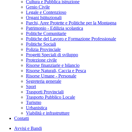
Cultura e Pubblica istruzione
Genio Civile
Legale e Contenzioso
Organi Istituzionali
Parchi, Aree Protette e Politiche per la Montagna
Patrimonio - Edilizia scolastica
Politiche Comunitarie
Politiche del Lavoro e Formazione Professionale
Politiche Sociali
Polizia Provinciale
Progetti Speciali di sviluppo
Protezione civile
Risorse finanziarie e bilancio
Risorse Naturali, Caccia e Pesca
Risorse Umane - Personale
Segreteria generale
Sport
Trasporti Provinciali
Trasporto Pubblico Locale
Turismo
Urbanistica
Viabilità e infrastrutture
Contatti
Avvisi e Bandi