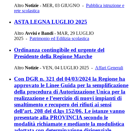
Altro
Notizie
-
MER, 03 GIUGNO
-
Pubblica istruzione e
rete scolastica
ASTA LEGNA LUGLIO 2025
Altro
Avvisi e Bandi
-
MAR, 29 LUGLIO
2025
-
Patrimonio ed Edilizia scolastica
Ordinanza contingibile ed urgente del
Presidente della Regione Marche
Altro
Notizie
-
VEN, 04 LUGLIO 2025
-
Affari Generali
Con DGR n. 321 del 04/03/2024 la Regione ha
approvato le Linee Guida per la semplificazione
della procedura di Autorizzazione Unica per la
realizzazione e l’esercizio di nuovi impianti di
smaltimento e recupero dei rifiuti ai sensi
dell’art. 208 del d.lgs 152/06. Le istanze vanno
presentate alla PROVINCIA secondo le
modalità richiamate e mediante la modulistica
adottata con determinazione dirigenziale