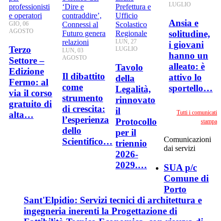
LUGLIO
Ansia e
GIO, 06
AGOSTO
solitudine,
LUN, 27
i giovani
Terzo
LUGLIO
LUN, 03
hanno un
AGOSTO
Settore –
alleato: è
Tavolo
Edizione
Il dibattito
attivo lo
della
Fermo: al
come
sportello…
Legalità,
via il corso
strumento
rinnovato
gratuito di
di crescita:
il
Tutti i comunicati
alta…
l’esperienza
Protocollo
stampa
dello
per il
Comunicazioni
Scientifico…
triennio
dai servizi
2026-
2029.…
SUA p/c
Comune di
Porto
Sant'Elpidio: Servizi tecnici di architettura e
ingegneria inerenti la Progettazione di