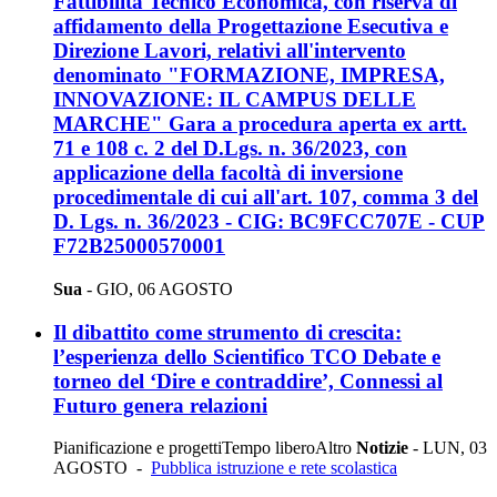
Fattibilità Tecnico Economica, con riserva di
affidamento della Progettazione Esecutiva e
Direzione Lavori, relativi all'intervento
denominato "FORMAZIONE, IMPRESA,
INNOVAZIONE: IL CAMPUS DELLE
MARCHE" Gara a procedura aperta ex artt.
71 e 108 c. 2 del D.Lgs. n. 36/2023, con
applicazione della facoltà di inversione
procedimentale di cui all'art. 107, comma 3 del
D. Lgs. n. 36/2023 - CIG: BC9FCC707E - CUP
F72B25000570001
Sua
-
GIO, 06 AGOSTO
Il dibattito come strumento di crescita:
l’esperienza dello Scientifico TCO Debate e
torneo del ‘Dire e contraddire’, Connessi al
Futuro genera relazioni
Pianificazione e progetti
Tempo libero
Altro
Notizie
-
LUN, 03
AGOSTO
-
Pubblica istruzione e rete scolastica