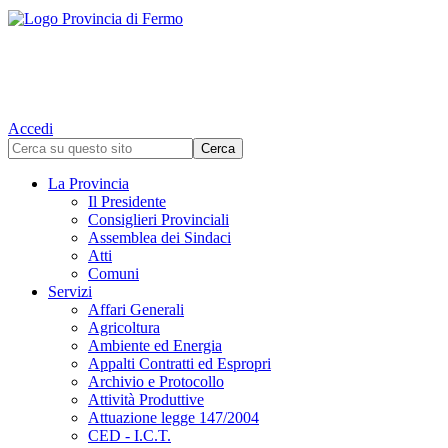
Accedi
La Provincia
Il Presidente
Consiglieri Provinciali
Assemblea dei Sindaci
Atti
Comuni
Servizi
Affari Generali
Agricoltura
Ambiente ed Energia
Appalti Contratti ed Espropri
Archivio e Protocollo
Attività Produttive
Attuazione legge 147/2004
CED - I.C.T.