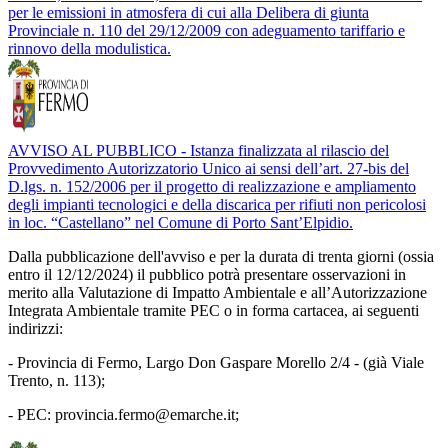
per le emissioni in atmosfera di cui alla Delibera di giunta
Provinciale n. 110 del 29/12/2009 con adeguamento tariffario e
rinnovo della modulistica.
AVVISO AL PUBBLICO - Istanza finalizzata al rilascio del
Provvedimento Autorizzatorio Unico ai sensi dell’art. 27-bis del
D.lgs. n. 152/2006 per il progetto di realizzazione e ampliamento
degli impianti tecnologici e della discarica per rifiuti non pericolosi
in loc. “Castellano” nel Comune di Porto Sant’Elpidio.
Dalla pubblicazione dell'avviso e per la durata di trenta giorni (ossia
entro il 12/12/2024) il pubblico potrà presentare osservazioni in
merito alla Valutazione di Impatto Ambientale e all’Autorizzazione
Integrata Ambientale tramite PEC o in forma cartacea, ai seguenti
indirizzi:
- Provincia di Fermo, Largo Don Gaspare Morello 2/4 - (già Viale
Trento, n. 113);
- PEC: provincia.fermo@emarche.it;