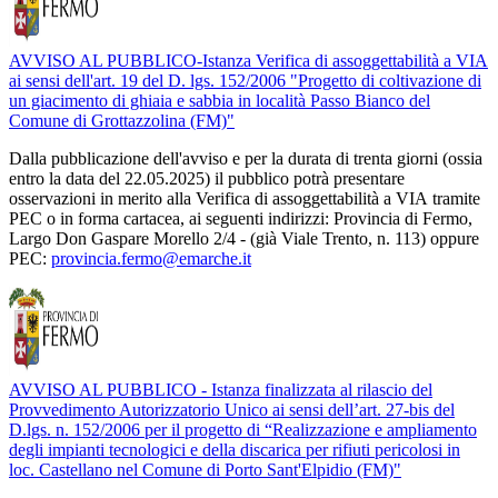
AVVISO AL PUBBLICO-Istanza Verifica di assoggettabilità a VIA
ai sensi dell'art. 19 del D. lgs. 152/2006 "Progetto di coltivazione di
un giacimento di ghiaia e sabbia in località Passo Bianco del
Comune di Grottazzolina (FM)"
Dalla pubblicazione dell'avviso e per la durata di trenta giorni (ossia
entro la data del 22.05.2025) il pubblico potrà presentare
osservazioni in merito alla Verifica di assoggettabilità a VIA tramite
PEC o in forma cartacea, ai seguenti indirizzi: Provincia di Fermo,
Largo Don Gaspare Morello 2/4 - (già Viale Trento, n. 113) oppure
PEC:
provincia.fermo@emarche.it
AVVISO AL PUBBLICO - Istanza finalizzata al rilascio del
Provvedimento Autorizzatorio Unico ai sensi dell’art. 27-bis del
D.lgs. n. 152/2006 per il progetto di “Realizzazione e ampliamento
degli impianti tecnologici e della discarica per rifiuti pericolosi in
loc. Castellano nel Comune di Porto Sant'Elpidio (FM)"