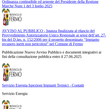
Ordinanza contingibile ed urgente del Presidente della Regione
Marche Num 1 del 3 luglio 2025
AVVISO AL PUBBLICO - Istanza finalizzata al rilascio del
Provvedimento Autorizzatorio Unico Regionale ai sensi dell’art. 27-
bis del D.lgs. n. 152/2006 per il progetto denominato “Impianto
recupero inerti non pericolosi” nel Comune di Fermo
Pubblicazione Nuovo Avviso Pubblico e documenti integrativi ai
fini della consultazione pubblica entro il 27.06.2025
Servizio Energia Ispezioni Impianti Termici - Contatti
Servizio Energia