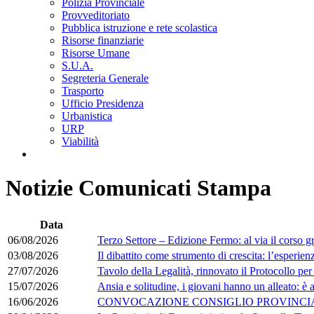
Polizia Provinciale
Provveditoriato
Pubblica istruzione e rete scolastica
Risorse finanziarie
Risorse Umane
S.U.A.
Segreteria Generale
Trasporto
Ufficio Presidenza
Urbanistica
URP
Viabilità
Notizie Comunicati Stampa
Data
06/08/2026
Terzo Settore – Edizione Fermo: al via il corso gr
03/08/2026
Il dibattito come strumento di crescita: l’esperi
27/07/2026
Tavolo della Legalità, rinnovato il Protocollo pe
15/07/2026
Ansia e solitudine, i giovani hanno un alleato: è a
16/06/2026
CONVOCAZIONE CONSIGLIO PROVINCIAL