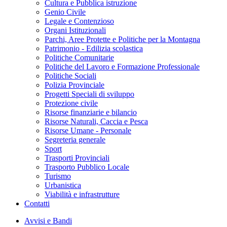
Cultura e Pubblica istruzione
Genio Civile
Legale e Contenzioso
Organi Istituzionali
Parchi, Aree Protette e Politiche per la Montagna
Patrimonio - Edilizia scolastica
Politiche Comunitarie
Politiche del Lavoro e Formazione Professionale
Politiche Sociali
Polizia Provinciale
Progetti Speciali di sviluppo
Protezione civile
Risorse finanziarie e bilancio
Risorse Naturali, Caccia e Pesca
Risorse Umane - Personale
Segreteria generale
Sport
Trasporti Provinciali
Trasporto Pubblico Locale
Turismo
Urbanistica
Viabilità e infrastrutture
Contatti
Avvisi e Bandi