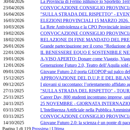
30/04/2026
La Provincia di Fermo istituisce lo Sportello Ter
23/04/2026
CONVOCAZIONE CONSIGLIO PROVINCIAL
16/04/2026
"SULLA STRADA DEL RISPETTO" - EVENTO F
16/03/2026
ELEZIONI PROVINCIALI 15 MARZO 2026
10/03/2026
La Rete Antiviolenza e la CPO Provinciale insieme
19/02/2026
CONVOCAZIONE CONSIGLIO PROVINCIAL
18/02/2026
RELAZIONE DI FINE MANDATO DEL PRE
26/01/2026
Grande partecipazione per il corso “Redazione de
22/01/2026
IL BENESSERE EQUO E SOSTENIBILE NE
19/01/2026
A-VISO APERTO: Donare come Viaggio, Viaggiar
12/01/2026
Generazione Futuro 2.0, Teatro dell’Aquila sold ou
09/01/2026
Giovane Futuro 2.0 porta GEOPOP sul palco del 
15/12/2025
APPROVAZIONE DEL D.U.P. E DEL BILA
09/12/2025
I giovani si raccontano: l’orientamento affidato a
27/11/2025
"SULLA STRADA DEL RISPETTO" - TOUR IT
25/11/2025
Career Day, 800 studenti incontrano imprese, uni
24/11/2025
25 NOVEMBRE - GIORNATA INTERNAZI
03/11/2025
L'Intelligenza Artificiale nella Pubblica Ammini
03/11/2025
CONVOCAZIONE CONSIGLIO PROVINCIAL
14/10/2025
Giovane Futuro 2.0: la scienza è un ponte di pac
Pagina 1 di 119
Prossima
|
Ultima