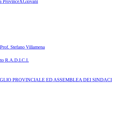
tiva ProvinceXGiovani
 Prof. Stefano Villamena
o R.A.D.I.C.I.
SIGLIO PROVINCIALE ED ASSEMBLEA DEI SINDACI