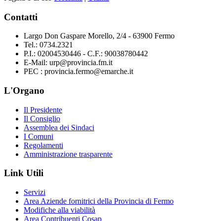
Contatti
Largo Don Gaspare Morello, 2/4 - 63900 Fermo
Tel.: 0734.2321
P.I.: 02004530446 - C.F.: 90038780442
E-Mail: urp@provincia.fm.it
PEC : provincia.fermo@emarche.it
L'Organo
Il Presidente
Il Consiglio
Assemblea dei Sindaci
I Comuni
Regolamenti
Amministrazione trasparente
Link Utili
Servizi
Area Aziende fornitrici della Provincia di Fermo
Modifiche alla viabilità
Area Contribuenti Cosap