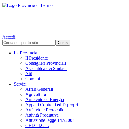
Accedi
La Provincia
Il Presidente
Consiglieri Provinciali
Assemblea dei Sindaci
Atti
Comuni
Servizi
Affari Generali
Agricoltura
Ambiente ed Energia
Appalti Contratti ed Espropri
Archivio e Protocollo
Attività Produttive
Attuazione legge 147/2004
CED - I.C.T.