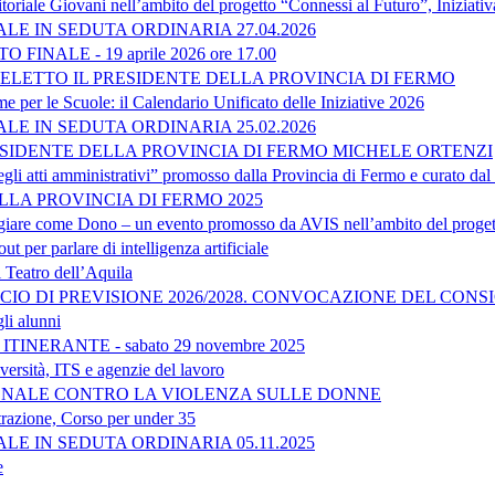
ritoriale Giovani nell’ambito del progetto “Connessi al Futuro”, Inizia
E IN SEDUTA ORDINARIA 27.04.2026
INALE - 19 aprile 2026 ore 17.00
. ELETTO IL PRESIDENTE DELLA PROVINCIA DI FERMO
 per le Scuole: il Calendario Unificato delle Iniziative 2026
E IN SEDUTA ORDINARIA 25.02.2026
SIDENTE DELLA PROVINCIA DI FERMO MICHELE ORTENZI
gli atti amministrativi” promosso dalla Provincia di Fermo e curato dal
LLA PROVINCIA DI FERMO 2025
e come Dono – un evento promosso da AVIS nell’ambito del progett
t per parlare di intelligenza artificiale
Teatro dell’Aquila
NCIO DI PREVISIONE 2026/2028. CONVOCAZIONE DEL CON
gli alunni
INERANTE - sabato 29 novembre 2025
versità, ITS e agenzie del lavoro
ONALE CONTRO LA VIOLENZA SULLE DONNE
strazione, Corso per under 35
E IN SEDUTA ORDINARIA 05.11.2025
e