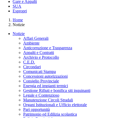
Gare e Appalti
SUA
Espropri
Home
Notizie
Notizie
Affari Generali
Ambiente
Anticorruzione e Trasparenza
Appalti e Contratti
Archivio e Protocollo
C.E.D.
Circondari
Comunicati Stampa
Concessioni autorizzazioni
Consiglio Provinciale
Energia ed impianti termici
Gestione Rifiuti e bonifica siti inquinanti
Legale e Contenzioso
Manutenzione Circoli Stradali
Organi Istituzionali e Ufficio elettorale
Pari opportunità
Patrimonio ed Edilizia scolastica