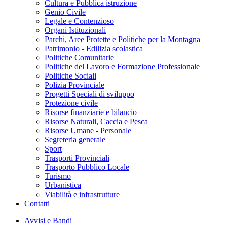
Cultura e Pubblica istruzione
Genio Civile
Legale e Contenzioso
Organi Istituzionali
Parchi, Aree Protette e Politiche per la Montagna
Patrimonio - Edilizia scolastica
Politiche Comunitarie
Politiche del Lavoro e Formazione Professionale
Politiche Sociali
Polizia Provinciale
Progetti Speciali di sviluppo
Protezione civile
Risorse finanziarie e bilancio
Risorse Naturali, Caccia e Pesca
Risorse Umane - Personale
Segreteria generale
Sport
Trasporti Provinciali
Trasporto Pubblico Locale
Turismo
Urbanistica
Viabilità e infrastrutture
Contatti
Avvisi e Bandi