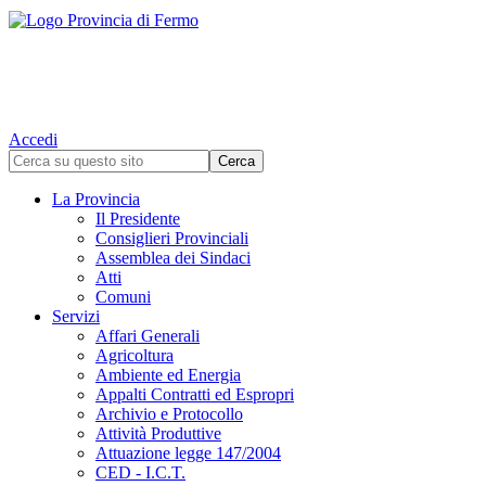
Accedi
La Provincia
Il Presidente
Consiglieri Provinciali
Assemblea dei Sindaci
Atti
Comuni
Servizi
Affari Generali
Agricoltura
Ambiente ed Energia
Appalti Contratti ed Espropri
Archivio e Protocollo
Attività Produttive
Attuazione legge 147/2004
CED - I.C.T.