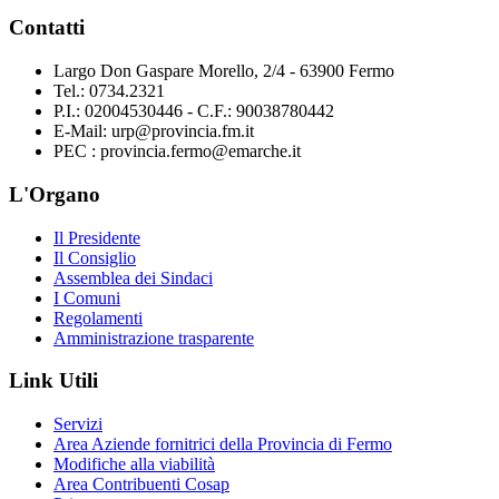
Contatti
Largo Don Gaspare Morello, 2/4 - 63900 Fermo
Tel.: 0734.2321
P.I.: 02004530446 - C.F.: 90038780442
E-Mail: urp@provincia.fm.it
PEC : provincia.fermo@emarche.it
L'Organo
Il Presidente
Il Consiglio
Assemblea dei Sindaci
I Comuni
Regolamenti
Amministrazione trasparente
Link Utili
Servizi
Area Aziende fornitrici della Provincia di Fermo
Modifiche alla viabilità
Area Contribuenti Cosap