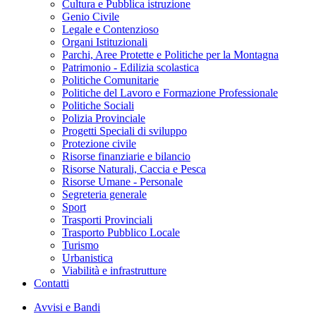
Cultura e Pubblica istruzione
Genio Civile
Legale e Contenzioso
Organi Istituzionali
Parchi, Aree Protette e Politiche per la Montagna
Patrimonio - Edilizia scolastica
Politiche Comunitarie
Politiche del Lavoro e Formazione Professionale
Politiche Sociali
Polizia Provinciale
Progetti Speciali di sviluppo
Protezione civile
Risorse finanziarie e bilancio
Risorse Naturali, Caccia e Pesca
Risorse Umane - Personale
Segreteria generale
Sport
Trasporti Provinciali
Trasporto Pubblico Locale
Turismo
Urbanistica
Viabilità e infrastrutture
Contatti
Avvisi e Bandi