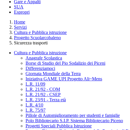
Gare e Appalti
SUA
Espropri
Home
Servizi
Cultura e Pubblica istruzione
Progetto Scuolarcobaleno
Sicurezza trasporti
Cultura e Pubblica istruzione
Anagrafe Scolastica
Borse di Studio del Pio Sodalizio dei Piceni
Differenziamoci
Giornata Mondiale della Terra
Iniziativa GAME UPI Progetto Ali~Mens
L.R. 11/09
L.R. 21/92 - COM
L.R. 21/92 - CSEP
L.R. 23/91 - Terza età
L.R. 4/10
L.R. 75/97
Pillole di Automiglioramento per studenti e famiglie
Polo Bibliotecario S.I.P. Sistema Bibliotecario Piceno
Progetti Speciali Pubblica Istruzione