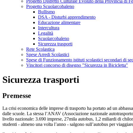
Progetto Distretto Culturale Evoluto della Provincia di 
Progetto Scuolarcobaleno
Bullismo
DSA - Disturbi apprendimento
Educazione alimentare
Intercultura
Legalità
Scuolarcobaleno
Sicurezza trasporti
Rete Scolastica
Spese Arredi Scolastici
Spese di Funzionamento istituti scolastici secondari di s
Vincitori concorso di disegno "Sicurezza in Bicicletta"
Sicurezza trasporti
Premesse
La crisi economica delle imprese di trasporto ha portato ad un abbass
dalle scuole. La stessa l’ANAV (Associazione nazionale autotrasporto v
livello nazionale: 3.690 imprese, 27mila autobus, 1,2 miliardi di chilome
studenti - almeno una volta l’anno - salgono sull’autobus per viaggiare