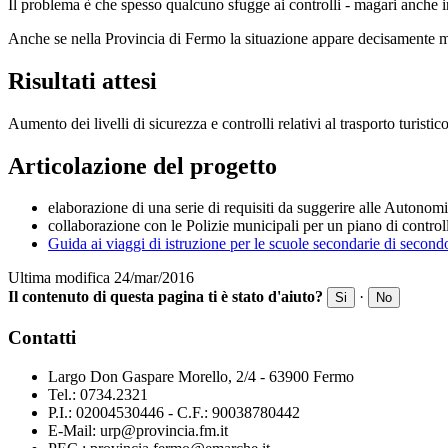
Il problema è che spesso qualcuno sfugge ai controlli - magari anche in
Anche se nella Provincia di Fermo la situazione appare decisamente meno
Risultati attesi
Aumento dei livelli di sicurezza e controlli relativi al trasporto turistic
Articolazione del progetto
elaborazione di una serie di requisiti da suggerire alle Autonomie
collaborazione con le Polizie municipali per un piano di controlli 
Guida ai viaggi di istruzione per le scuole secondarie di secon
Ultima modifica 24/mar/2016
Il contenuto di questa pagina ti è stato d'aiuto?
·
Si
No
Contatti
Largo Don Gaspare Morello, 2/4 - 63900 Fermo
Tel.: 0734.2321
P.I.: 02004530446 - C.F.: 90038780442
E-Mail: urp@provincia.fm.it