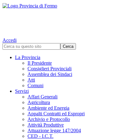
Accedi
La Provincia
Il Presidente
Consiglieri Provinciali
Assemblea dei Sindaci
Atti
Comuni
Servizi
Affari Generali
Agricoltura
Ambiente ed Energia
Appalti Contratti ed Espropri
Archivio e Protocollo
Attività Produttive
Attuazione legge 147/2004
CED - I.C.T.