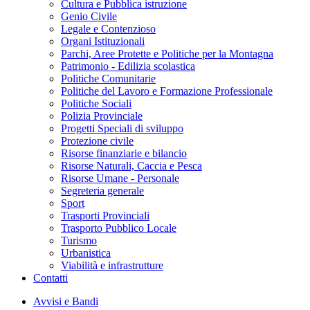
Cultura e Pubblica istruzione
Genio Civile
Legale e Contenzioso
Organi Istituzionali
Parchi, Aree Protette e Politiche per la Montagna
Patrimonio - Edilizia scolastica
Politiche Comunitarie
Politiche del Lavoro e Formazione Professionale
Politiche Sociali
Polizia Provinciale
Progetti Speciali di sviluppo
Protezione civile
Risorse finanziarie e bilancio
Risorse Naturali, Caccia e Pesca
Risorse Umane - Personale
Segreteria generale
Sport
Trasporti Provinciali
Trasporto Pubblico Locale
Turismo
Urbanistica
Viabilità e infrastrutture
Contatti
Avvisi e Bandi