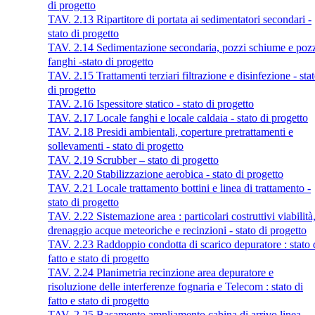
di progetto
TAV. 2.13 Ripartitore di portata ai sedimentatori secondari -
stato di progetto
TAV. 2.14 Sedimentazione secondaria, pozzi schiume e poz
fanghi -stato di progetto
TAV. 2.15 Trattamenti terziari filtrazione e disinfezione - sta
di progetto
TAV. 2.16 Ispessitore statico - stato di progetto
TAV. 2.17 Locale fanghi e locale caldaia - stato di progetto
TAV. 2.18 Presidi ambientali, coperture pretrattamenti e
sollevamenti - stato di progetto
TAV. 2.19 Scrubber – stato di progetto
TAV. 2.20 Stabilizzazione aerobica - stato di progetto
TAV. 2.21 Locale trattamento bottini e linea di trattamento -
stato di progetto
TAV. 2.22 Sistemazione area : particolari costruttivi viabilità
drenaggio acque meteoriche e recinzioni - stato di progetto
TAV. 2.23 Raddoppio condotta di scarico depuratore : stato 
fatto e stato di progetto
TAV. 2.24 Planimetria recinzione area depuratore e
risoluzione delle interferenze fognaria e Telecom : stato di
fatto e stato di progetto
TAV. 2.25 Basamento ampliamento cabina di arrivo linea