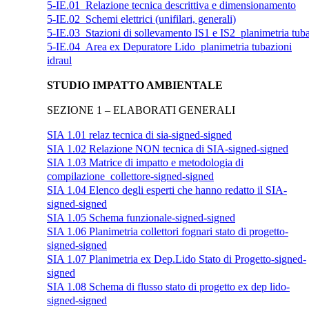
5-IE.01_Relazione tecnica descrittiva e dimensionamento
5-IE.02_Schemi elettrici (unifilari, generali)
5-IE.03_Stazioni di sollevamento IS1 e IS2_planimetria tub
5-IE.04_Area ex Depuratore Lido_planimetria tubazioni
idraul
STUDIO IMPATTO AMBIENTALE
SEZIONE 1 – ELABORATI GENERALI
SIA 1.01 relaz tecnica di sia-signed-signed
SIA 1.02 Relazione NON tecnica di SIA-signed-signed
SIA 1.03 Matrice di impatto e metodologia di
compilazione_collettore-signed-signed
SIA 1.04 Elenco degli esperti che hanno redatto il SIA-
signed-signed
SIA 1.05 Schema funzionale-signed-signed
SIA 1.06 Planimetria collettori fognari stato di progetto-
signed-signed
SIA 1.07 Planimetria ex Dep.Lido Stato di Progetto-signed-
signed
SIA 1.08 Schema di flusso stato di progetto ex dep lido-
signed-signed