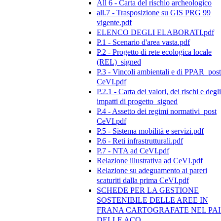
All 6 - Carta del rischio archeologico
all.7 - Trasposizione su GIS PRG 99
vigente.pdf
ELENCO DEGLI ELABORATI.pdf
P.1 - Scenario d'area vasta.pdf
P.2 - Progetto di rete ecologica locale
(REL)_signed
P.3 - Vincoli ambientali e di PPAR_post
CeVI.pdf
P.2.1 - Carta dei valori, dei rischi e degli
impatti di progetto_signed
P.4 - Assetto dei regimi normativi_post
CeVI.pdf
P.5 - Sistema mobilità e servizi.pdf
P.6 - Reti infrastrutturali.pdf
P.7 - NTA ad CeVI.pdf
Relazione illustrativa ad CeVI.pdf
Relazione su adeguamento ai pareri
scaturiti dalla prima CeVI.pdf
SCHEDE PER LA GESTIONE
SOSTENIBILE DELLE AREE IN
FRANA CARTOGRAFATE NEL PAI
DELLE ACQ