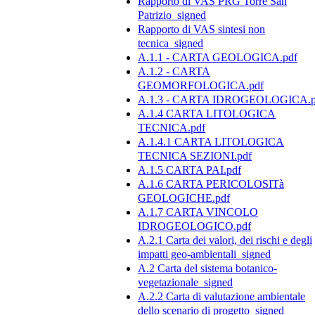
Rapporto di VAS PRG Torre San
Patrizio_signed
Rapporto di VAS sintesi non
tecnica_signed
A.1.1 - CARTA GEOLOGICA.pdf
A.1.2 - CARTA
GEOMORFOLOGICA.pdf
A.1.3 - CARTA IDROGEOLOGICA.p
A.1.4 CARTA LITOLOGICA
TECNICA.pdf
A.1.4.1 CARTA LITOLOGICA
TECNICA SEZIONI.pdf
A.1.5 CARTA PAI.pdf
A.1.6 CARTA PERICOLOSITà
GEOLOGICHE.pdf
A.1.7 CARTA VINCOLO
IDROGEOLOGICO.pdf
A.2.1 Carta dei valori, dei rischi e degli
impatti geo-ambientali_signed
A.2 Carta del sistema botanico-
vegetazionale_signed
A.2.2 Carta di valutazione ambientale
dello scenario di progetto_signed