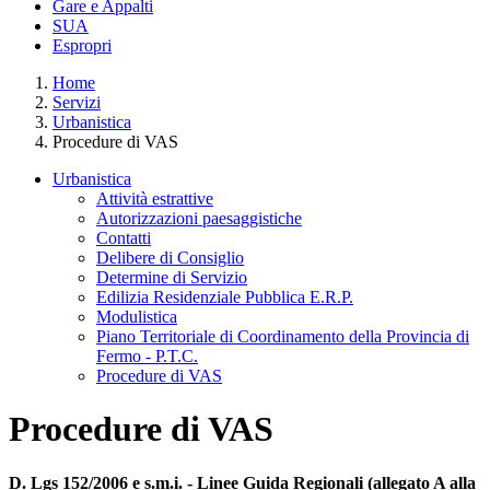
Gare e Appalti
SUA
Espropri
Home
Servizi
Urbanistica
Procedure di VAS
Urbanistica
Attività estrattive
Autorizzazioni paesaggistiche
Contatti
Delibere di Consiglio
Determine di Servizio
Edilizia Residenziale Pubblica E.R.P.
Modulistica
Piano Territoriale di Coordinamento della Provincia di
Fermo - P.T.C.
Procedure di VAS
Procedure di VAS
D. Lgs 152/2006 e s.m.i. - Linee Guida Regionali (allegato A alla