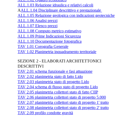
ALL.1.03 Relazione idraulica e relativi calcoli
A
ALL.1.04 Disciplinare descrittivo e prestazionale
ALL.1.05 Relazione geologica con indicazioni geotecniche
ALL.1.06 Analisi prezzi
ALL.1.07 Elenco prezzi
ALL.1.08 Computo metrico estimativo
ALL.1.09 Prime Indicazioni Sicurezza
ALL.1.10 Documentazione fotografica
TAV 1.01 Corografia Generale
TAV 1.02 Planimetria inquadramento territoriale
SEZIONE 2 - ELABORATI ARCHITETTONICI
DESCRITTIVI
TAV 2.01 schema funzionale e fasi attuazione
TAV 2.02 planimetria stato di fatto Lido
TAV 2.03 planimetria stato di progetto Lido
TAV 2.04 schema di flusso stato di progetto Lido
TAV 2.05 planimetria collettori stato di fatto CIIP
TAV 2.06 planimetria collettori stato di progetto 5.000
TAV 2.07 planimetria collettori stato di progetto 1' tratto
TAV 2.08 planimetria collettori stato di progetto 2' tratto
TAV 2.09 profilo condotte gravità