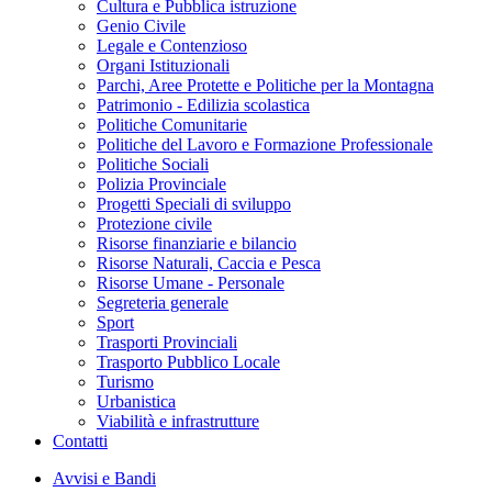
Cultura e Pubblica istruzione
Genio Civile
Legale e Contenzioso
Organi Istituzionali
Parchi, Aree Protette e Politiche per la Montagna
Patrimonio - Edilizia scolastica
Politiche Comunitarie
Politiche del Lavoro e Formazione Professionale
Politiche Sociali
Polizia Provinciale
Progetti Speciali di sviluppo
Protezione civile
Risorse finanziarie e bilancio
Risorse Naturali, Caccia e Pesca
Risorse Umane - Personale
Segreteria generale
Sport
Trasporti Provinciali
Trasporto Pubblico Locale
Turismo
Urbanistica
Viabilità e infrastrutture
Contatti
Avvisi e Bandi