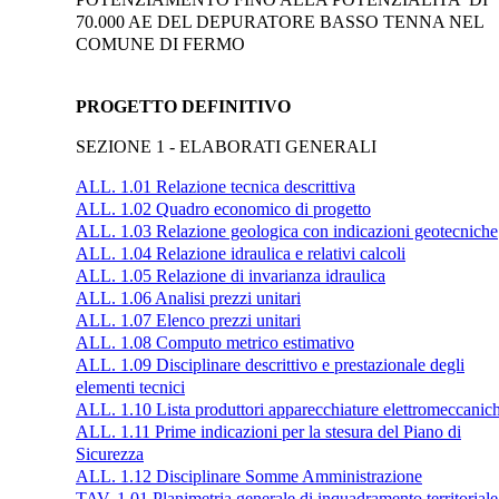
70.000 AE DEL DEPURATORE BASSO TENNA NEL
COMUNE DI FERMO
PROGETTO DEFINITIVO
SEZIONE 1 - ELABORATI GENERALI
ALL. 1.01 Relazione tecnica descrittiva
ALL. 1.02 Quadro economico di progetto
ALL. 1.03 Relazione geologica con indicazioni geotecniche
ALL. 1.04 Relazione idraulica e relativi calcoli
ALL. 1.05 Relazione di invarianza idraulica
ALL. 1.06 Analisi prezzi unitari
ALL. 1.07 Elenco prezzi unitari
ALL. 1.08 Computo metrico estimativo
ALL. 1.09 Disciplinare descrittivo e prestazionale degli
elementi tecnici
ALL. 1.10 Lista produttori apparecchiature elettromeccanic
ALL. 1.11 Prime indicazioni per la stesura del Piano di
Sicurezza
ALL. 1.12 Disciplinare Somme Amministrazione
TAV. 1.01 Planimetria generale di inquadramento territoriale