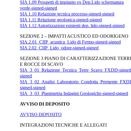
SIA 1.09 Prospetti di impianto ex Dep.Lido schermatura
verde-signed-signed
SIA 1.10 Relazione tecnica processo-signed-signed
SIA 1.11 Relazione geologica-signed-signed
SIA 1.12 Autorizzazioni esistenti dep. lido-signed-signed
SEZIONE 2 – IMPATTI ACUSTICO ED ODORIGENO
SIA.2.01_CIIP_acustica_Lido di Fermo-signed-signed
SIA 2.02_CIIP_Lido_odore-signed-signed
SEZIONE 3 PIANO DI CARATTERIZZAZIONE TERR
E ROCCE DI SCAVO
SIA_3_01_Relazione_Tecnica_Terre_Scavo_FXDD-signed
signed
SIA_3_02_Analisi_Laboratorio_Condotta_Premente_FXD
signed-signed
SIA_3_03_Planimetria Indagini Geologiche-signed-signed
AVVISO DI DEPOSITO
AVVISO DEPOSITO
INTEGRAZIONI TECNICHE E ALLEGATI