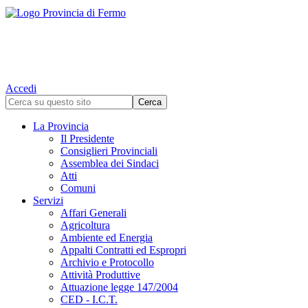
Accedi
La Provincia
Il Presidente
Consiglieri Provinciali
Assemblea dei Sindaci
Atti
Comuni
Servizi
Affari Generali
Agricoltura
Ambiente ed Energia
Appalti Contratti ed Espropri
Archivio e Protocollo
Attività Produttive
Attuazione legge 147/2004
CED - I.C.T.