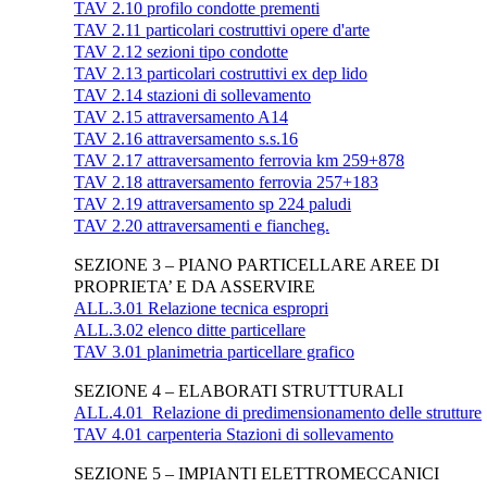
TAV 2.10 profilo condotte prementi
TAV 2.11 particolari costruttivi opere d'arte
TAV 2.12 sezioni tipo condotte
TAV 2.13 particolari costruttivi ex dep lido
TAV 2.14 stazioni di sollevamento
TAV 2.15 attraversamento A14
TAV 2.16 attraversamento s.s.16
TAV 2.17 attraversamento ferrovia km 259+878
TAV 2.18 attraversamento ferrovia 257+183
TAV 2.19 attraversamento sp 224 paludi
TAV 2.20 attraversamenti e fiancheg.
SEZIONE 3 – PIANO PARTICELLARE AREE DI
PROPRIETA’ E DA ASSERVIRE
ALL.3.01 Relazione tecnica espropri
ALL.3.02 elenco ditte particellare
TAV 3.01 planimetria particellare grafico
SEZIONE 4 – ELABORATI STRUTTURALI
ALL.4.01_Relazione di predimensionamento delle strutture
TAV 4.01 carpenteria Stazioni di sollevamento
SEZIONE 5 – IMPIANTI ELETTROMECCANICI