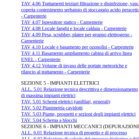
TAV 4.06 Trattamenti terziari filtrazione e disinfezione, vasc
coperta contenimento serbatoio di stoccaggio acido peraceti
- Carpenterie
TAV 4.07 Ispessitore statico - Carpenterie
TAV 4.08 Locale fanghi e locale caldaia - Carpenterie
TAV 4.09 Pesa, scrubber, platee per gruppo elettrogeno -
Carpenterie
TAV 4.10 Locale e basamento per ozonolisi - Carpenterie
TAV 4.11 Basamento ampliamento cabina di arrivo linea
ENEL - Carpenterie
TAV 4.12 Volume di invaso delle portate meteoriche e
rilancio al trattamento - Carpenterie
SEZIONE 5 - IMPIANTI ELETTRICI
ALL. 5.01 Relazione tecnica descrittiva e dimensionamento
di massima impianti elettrici
TAV. 5.01 Schemi elettrici (unifilari, generali)
TAV. 5.02 Planimetria cavidotti
TAV. 5.03 Piante, prospetti e sezioni degli impianti elettrici
TAV. 5.04 Schema a blocchi
SEZIONE 6 - IMPIANTI MECCANICI (DEPURAZION
ALL. 6.01 Relazione tecnica di progetto e di processo
ALL. 6.02 Relazione di calcolo del processo biologico e del