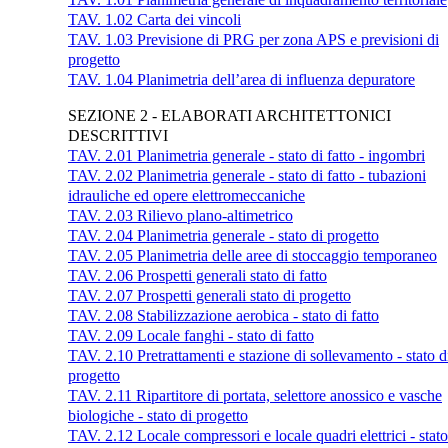
TAV. 1.02 Carta dei vincoli
TAV. 1.03 Previsione di PRG per zona APS e previsioni di
progetto
TAV. 1.04 Planimetria dell’area di influenza depuratore
SEZIONE 2 - ELABORATI ARCHITETTONICI
DESCRITTIVI
TAV. 2.01 Planimetria generale - stato di fatto - ingombri
TAV. 2.02 Planimetria generale - stato di fatto - tubazioni
idrauliche ed opere elettromeccaniche
TAV. 2.03 Rilievo plano-altimetrico
TAV. 2.04 Planimetria generale - stato di progetto
TAV. 2.05 Planimetria delle aree di stoccaggio temporaneo
TAV. 2.06 Prospetti generali stato di fatto
TAV. 2.07 Prospetti generali stato di progetto
TAV. 2.08 Stabilizzazione aerobica - stato di fatto
TAV. 2.09 Locale fanghi - stato di fatto
TAV. 2.10 Pretrattamenti e stazione di sollevamento - stato d
progetto
TAV. 2.11 Ripartitore di portata, selettore anossico e vasche
biologiche - stato di progetto
TAV. 2.12 Locale compressori e locale quadri elettrici - stato