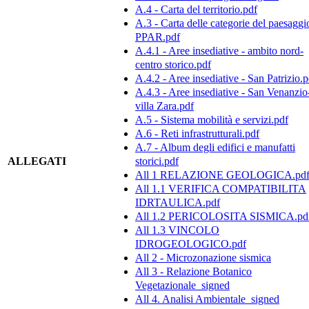
A.4 - Carta del territorio.pdf
A.3 - Carta delle categorie del paesaggi
PPAR.pdf
A.4.1 - Aree insediative - ambito nord-
centro storico.pdf
A.4.2 - Aree insediative - San Patrizio.p
A.4.3 - Aree insediative - San Venanzio
villa Zara.pdf
A.5 - Sistema mobilità e servizi.pdf
A.6 - Reti infrastrutturali.pdf
A.7 - Album degli edifici e manufatti
ALLEGATI
storici.pdf
All 1 RELAZIONE GEOLOGICA.pd
All 1.1 VERIFICA COMPATIBILITA
IDRTAULICA.pdf
All 1.2 PERICOLOSITA SISMICA.pd
All 1.3 VINCOLO
IDROGEOLOGICO.pdf
All 2 - Microzonazione sismica
All 3 - Relazione Botanico
Vegetazionale_signed
All 4. Analisi Ambientale_signed