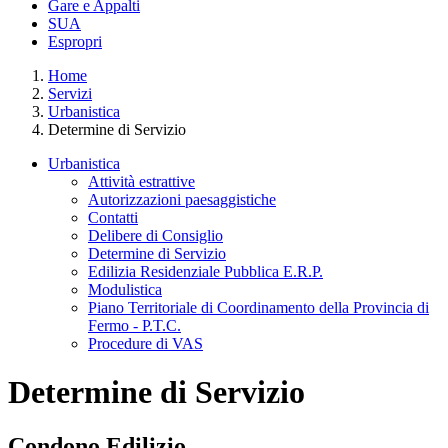
Gare e Appalti
SUA
Espropri
Home
Servizi
Urbanistica
Determine di Servizio
Urbanistica
Attività estrattive
Autorizzazioni paesaggistiche
Contatti
Delibere di Consiglio
Determine di Servizio
Edilizia Residenziale Pubblica E.R.P.
Modulistica
Piano Territoriale di Coordinamento della Provincia di
Fermo - P.T.C.
Procedure di VAS
Determine di Servizio
Condono Edilizio