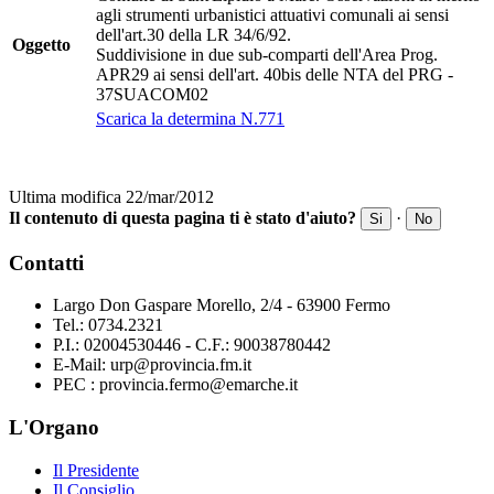
agli strumenti urbanistici attuativi comunali ai sensi
dell'art.30 della LR 34/6/92.
Oggetto
Suddivisione in due sub-comparti dell'Area Prog.
APR29 ai sensi dell'art. 40bis delle NTA del PRG -
37SUACOM02
Scarica la determina N.771
Ultima modifica 22/mar/2012
Il contenuto di questa pagina ti è stato d'aiuto?
·
Si
No
Contatti
Largo Don Gaspare Morello, 2/4 - 63900 Fermo
Tel.: 0734.2321
P.I.: 02004530446 - C.F.: 90038780442
E-Mail: urp@provincia.fm.it
PEC : provincia.fermo@emarche.it
L'Organo
Il Presidente
Il Consiglio