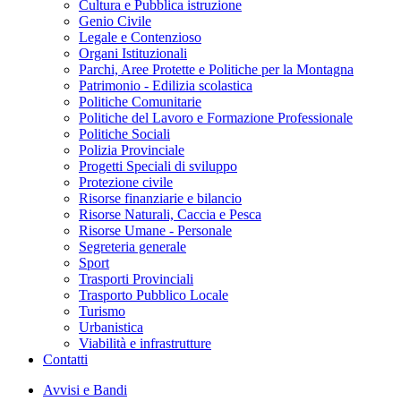
Cultura e Pubblica istruzione
Genio Civile
Legale e Contenzioso
Organi Istituzionali
Parchi, Aree Protette e Politiche per la Montagna
Patrimonio - Edilizia scolastica
Politiche Comunitarie
Politiche del Lavoro e Formazione Professionale
Politiche Sociali
Polizia Provinciale
Progetti Speciali di sviluppo
Protezione civile
Risorse finanziarie e bilancio
Risorse Naturali, Caccia e Pesca
Risorse Umane - Personale
Segreteria generale
Sport
Trasporti Provinciali
Trasporto Pubblico Locale
Turismo
Urbanistica
Viabilità e infrastrutture
Contatti
Avvisi e Bandi