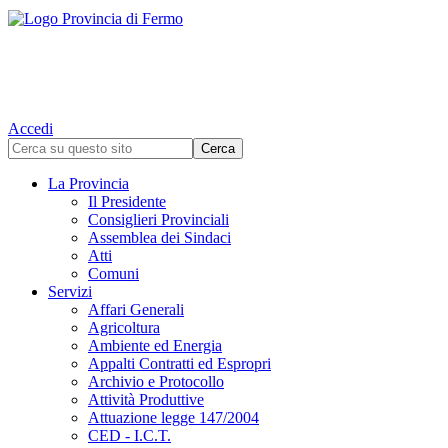
Accedi
La Provincia
Il Presidente
Consiglieri Provinciali
Assemblea dei Sindaci
Atti
Comuni
Servizi
Affari Generali
Agricoltura
Ambiente ed Energia
Appalti Contratti ed Espropri
Archivio e Protocollo
Attività Produttive
Attuazione legge 147/2004
CED - I.C.T.