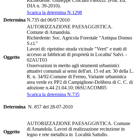
Richiedente: Giuseppe Cruciani Fabozzi. (Prat. Ed.
DIA n. 39-2010).
Scarica la determina N.1298
Determina
N.735 del 06/07/2010
AUTORIZZAZIONE PAESAGGISTICA.
Comune di Amandola.
Richiedente: Soc. Agricola Forestale "Antiqua Domus
S.r.l."
Lavori di: ripristino strada vicinale "Verri" e tratti di
accesso ai fabbricati di proprietà in Localita' Salvi. -
Oggetto
02AUT03
Osservazioni in merito agli strumenti urbanistici
attuativi comunali ai sensi dell'art. 15 ed art. 30 della L.
R. n. 34/92-Comune di Fermo, Variante urbanistica
area verde ex PP2 di Campiglione-Delibera di C. C. di
adozione n.44 21.04.10; 06SUACOM05
Scarica la determina N.735
Determina
N. 857 del 28-07-2010
AUTORIZZAZIONE PAESAGGISTICA. Comune
di Amandola. Lavori di realizzazione recinzione in
Oggetto
legno e rete metallica in Località Saitullo.