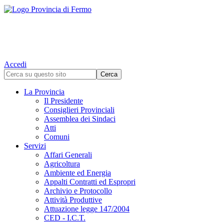
Accedi
La Provincia
Il Presidente
Consiglieri Provinciali
Assemblea dei Sindaci
Atti
Comuni
Servizi
Affari Generali
Agricoltura
Ambiente ed Energia
Appalti Contratti ed Espropri
Archivio e Protocollo
Attività Produttive
Attuazione legge 147/2004
CED - I.C.T.