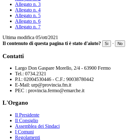
Allegato n. 3
Allegato n. 4
Allegato n. 5
Allegato n. 6
Allegato n. 7
Ultima modifica 05/ott/2021
Il contenuto di questa pagina ti è stato d'aiuto?
·
Si
No
Contatti
Largo Don Gaspare Morello, 2/4 - 63900 Fermo
Tel.: 0734.2321
P.I.: 02004530446 - C.F.: 90038780442
E-Mail: urp@provincia.fm.it
PEC : provincia.fermo@emarche.it
L'Organo
Il Presidente
Il Consiglio
Assemblea dei Sindaci
I Comuni
Regolamenti