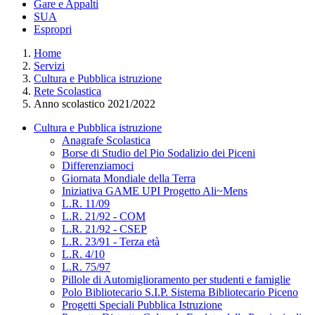
Gare e Appalti
SUA
Espropri
Home
Servizi
Cultura e Pubblica istruzione
Rete Scolastica
Anno scolastico 2021/2022
Cultura e Pubblica istruzione
Anagrafe Scolastica
Borse di Studio del Pio Sodalizio dei Piceni
Differenziamoci
Giornata Mondiale della Terra
Iniziativa GAME UPI Progetto Ali~Mens
L.R. 11/09
L.R. 21/92 - COM
L.R. 21/92 - CSEP
L.R. 23/91 - Terza età
L.R. 4/10
L.R. 75/97
Pillole di Automiglioramento per studenti e famiglie
Polo Bibliotecario S.I.P. Sistema Bibliotecario Piceno
Progetti Speciali Pubblica Istruzione