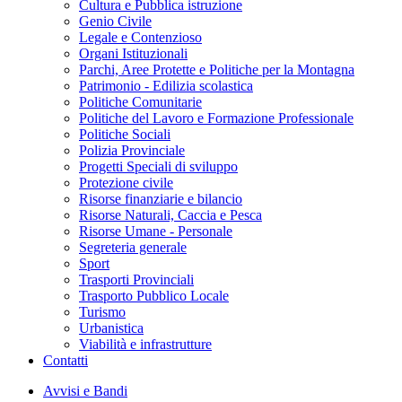
Cultura e Pubblica istruzione
Genio Civile
Legale e Contenzioso
Organi Istituzionali
Parchi, Aree Protette e Politiche per la Montagna
Patrimonio - Edilizia scolastica
Politiche Comunitarie
Politiche del Lavoro e Formazione Professionale
Politiche Sociali
Polizia Provinciale
Progetti Speciali di sviluppo
Protezione civile
Risorse finanziarie e bilancio
Risorse Naturali, Caccia e Pesca
Risorse Umane - Personale
Segreteria generale
Sport
Trasporti Provinciali
Trasporto Pubblico Locale
Turismo
Urbanistica
Viabilità e infrastrutture
Contatti
Avvisi e Bandi