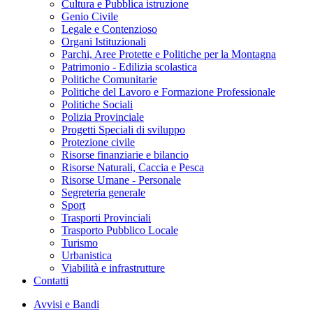
Cultura e Pubblica istruzione
Genio Civile
Legale e Contenzioso
Organi Istituzionali
Parchi, Aree Protette e Politiche per la Montagna
Patrimonio - Edilizia scolastica
Politiche Comunitarie
Politiche del Lavoro e Formazione Professionale
Politiche Sociali
Polizia Provinciale
Progetti Speciali di sviluppo
Protezione civile
Risorse finanziarie e bilancio
Risorse Naturali, Caccia e Pesca
Risorse Umane - Personale
Segreteria generale
Sport
Trasporti Provinciali
Trasporto Pubblico Locale
Turismo
Urbanistica
Viabilità e infrastrutture
Contatti
Avvisi e Bandi