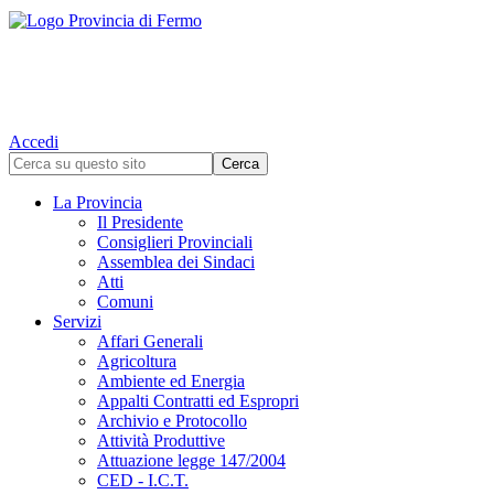
Accedi
La Provincia
Il Presidente
Consiglieri Provinciali
Assemblea dei Sindaci
Atti
Comuni
Servizi
Affari Generali
Agricoltura
Ambiente ed Energia
Appalti Contratti ed Espropri
Archivio e Protocollo
Attività Produttive
Attuazione legge 147/2004
CED - I.C.T.