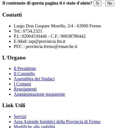
Il contenuto di questa pagina ti è stato d'aiuto?
·
Si
No
Contatti
Largo Don Gaspare Morello, 2/4 - 63900 Fermo
Tel.: 0734.2321
P.I.: 02004530446 - C.F.: 90038780442
E-Mail: urp@provincia.fm.it
PEC : provincia.fermo@emarche.it
L'Organo
Il Presidente
Il Consiglio
Assemblea dei Sindaci
I Comuni
Regolamenti
Amministrazione trasparente
Link Utili
Servizi
Area Aziende fornitrici della Provincia di Fermo
Modifiche alla viabilità