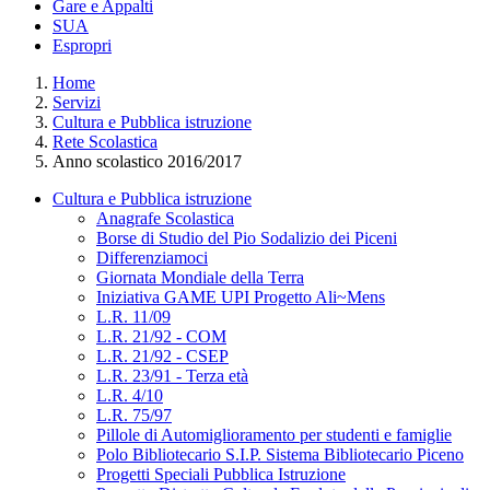
Gare e Appalti
SUA
Espropri
Home
Servizi
Cultura e Pubblica istruzione
Rete Scolastica
Anno scolastico 2016/2017
Cultura e Pubblica istruzione
Anagrafe Scolastica
Borse di Studio del Pio Sodalizio dei Piceni
Differenziamoci
Giornata Mondiale della Terra
Iniziativa GAME UPI Progetto Ali~Mens
L.R. 11/09
L.R. 21/92 - COM
L.R. 21/92 - CSEP
L.R. 23/91 - Terza età
L.R. 4/10
L.R. 75/97
Pillole di Automiglioramento per studenti e famiglie
Polo Bibliotecario S.I.P. Sistema Bibliotecario Piceno
Progetti Speciali Pubblica Istruzione