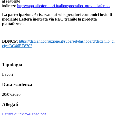
al seguente
indirizzo
https://app.albofornitori.it/alboeproc/albo_provinciafermo
La partecipazione è riservata ai soli operatori economici invitati
mediante Lettera inoltrata via PEC tramite la predetta
piattaforma.
BDNCP:
https://dati.anticorruzione.it/superset/dashboard/dettaglio_ci
cig=BC46EE8303
Tipologia
Lavori
Data scadenza
20/07/2026
Allegati
Lettera di invito-signed.pdf