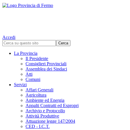
Accedi
La Provincia
Il Presidente
Consiglieri Provinciali
Assemblea dei Sindaci
Atti
Comuni
Servizi
Affari Generali
Agricoltura
Ambiente ed Energia
Appalti Contratti ed Espropri
Archivio e Protocollo
Attività Produttive
Attuazione legge 147/2004
CED - I.C.T.