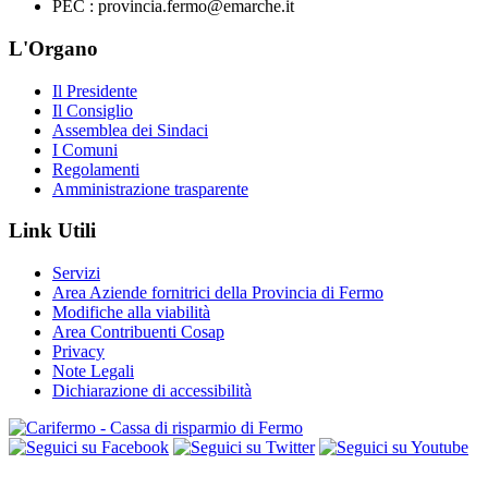
PEC : provincia.fermo@emarche.it
L'Organo
Il Presidente
Il Consiglio
Assemblea dei Sindaci
I Comuni
Regolamenti
Amministrazione trasparente
Link Utili
Servizi
Area Aziende fornitrici della Provincia di Fermo
Modifiche alla viabilità
Area Contribuenti Cosap
Privacy
Note Legali
Dichiarazione di accessibilità