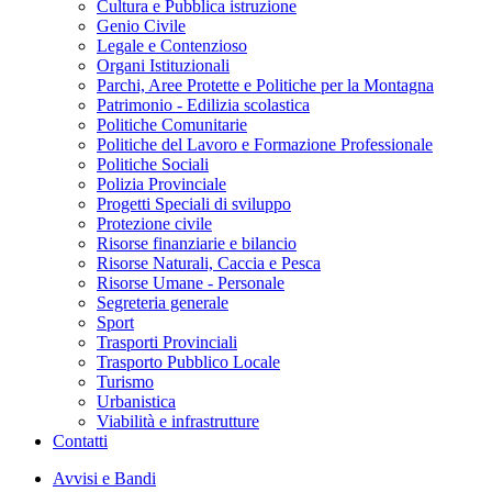
Cultura e Pubblica istruzione
Genio Civile
Legale e Contenzioso
Organi Istituzionali
Parchi, Aree Protette e Politiche per la Montagna
Patrimonio - Edilizia scolastica
Politiche Comunitarie
Politiche del Lavoro e Formazione Professionale
Politiche Sociali
Polizia Provinciale
Progetti Speciali di sviluppo
Protezione civile
Risorse finanziarie e bilancio
Risorse Naturali, Caccia e Pesca
Risorse Umane - Personale
Segreteria generale
Sport
Trasporti Provinciali
Trasporto Pubblico Locale
Turismo
Urbanistica
Viabilità e infrastrutture
Contatti
Avvisi e Bandi