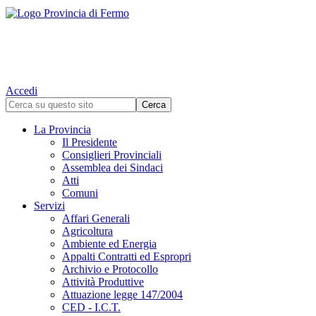
Accedi
La Provincia
Il Presidente
Consiglieri Provinciali
Assemblea dei Sindaci
Atti
Comuni
Servizi
Affari Generali
Agricoltura
Ambiente ed Energia
Appalti Contratti ed Espropri
Archivio e Protocollo
Attività Produttive
Attuazione legge 147/2004
CED - I.C.T.