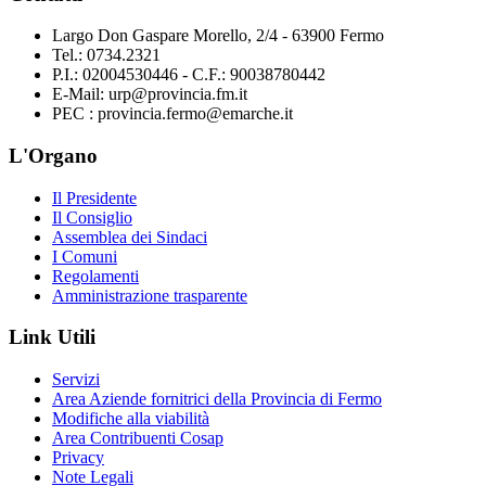
Largo Don Gaspare Morello, 2/4 - 63900 Fermo
Tel.: 0734.2321
P.I.: 02004530446 - C.F.: 90038780442
E-Mail: urp@provincia.fm.it
PEC : provincia.fermo@emarche.it
L'Organo
Il Presidente
Il Consiglio
Assemblea dei Sindaci
I Comuni
Regolamenti
Amministrazione trasparente
Link Utili
Servizi
Area Aziende fornitrici della Provincia di Fermo
Modifiche alla viabilità
Area Contribuenti Cosap
Privacy
Note Legali