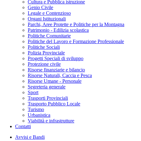
Cultura e Pubblica istruzione
Genio Civile
Legale e Contenzioso
Organi Istituzionali
Parchi, Aree Protette e Politiche per la Montagna
Patrimonio - Edilizia scolastica
Politiche Comunitarie
Politiche del Lavoro e Formazione Professionale
Politiche Sociali
Polizia Provinciale
Progetti Speciali di sviluppo
Protezione civile
Risorse finanziarie e bilancio
Risorse Naturali, Caccia e Pesca
Risorse Umane - Personale
Segreteria generale
Sport
Trasporti Provinciali
Trasporto Pubblico Locale
Turismo
Urbanistica
Viabilità e infrastrutture
Contatti
Avvisi e Bandi