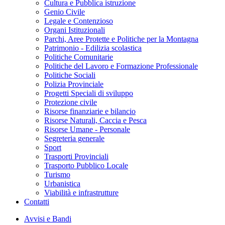
Cultura e Pubblica istruzione
Genio Civile
Legale e Contenzioso
Organi Istituzionali
Parchi, Aree Protette e Politiche per la Montagna
Patrimonio - Edilizia scolastica
Politiche Comunitarie
Politiche del Lavoro e Formazione Professionale
Politiche Sociali
Polizia Provinciale
Progetti Speciali di sviluppo
Protezione civile
Risorse finanziarie e bilancio
Risorse Naturali, Caccia e Pesca
Risorse Umane - Personale
Segreteria generale
Sport
Trasporti Provinciali
Trasporto Pubblico Locale
Turismo
Urbanistica
Viabilità e infrastrutture
Contatti
Avvisi e Bandi