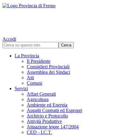
Accedi
La Provincia
Il Presidente
Consiglieri Provinciali
Assemblea dei Sindaci
Atti
Comuni
Servizi
Affari Generali
Agricoltura
Ambiente ed Energia
Appalti Contratti ed Espropri
Archivio e Protocollo
Attività Produttive
Attuazione legge 147/2004
CED - I.C.T.