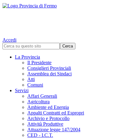
Accedi
La Provincia
Il Presidente
Consiglieri Provinciali
Assemblea dei Sindaci
Atti
Comuni
Servizi
Affari Generali
Agricoltura
Ambiente ed Energia
Appalti Contratti ed Espropri
Archivio e Protocollo
Attività Produttive
Attuazione legge 147/2004
CED - I.C.T.