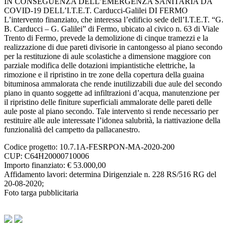
IN CONSEGUENZA DELL’EMERGENZA SANITARIA DA
COVID-19 DELL’I.T.E.T. Carducci-Galilei DI FERMO
L’intervento finanziato, che interessa l’edificio sede dell’I.T.E.T. “G.
B. Carducci – G. Galilei” di Fermo, ubicato al civico n. 63 di Viale
Trento di Fermo, prevede la demolizione di cinque tramezzi e la
realizzazione di due pareti divisorie in cantongesso al piano secondo
per la restituzione di aule scolastiche a dimensione maggiore con
parziale modifica delle dotazioni impiantistiche elettriche, la
rimozione e il ripristino in tre zone della copertura della guaina
bituminosa ammalorata che rende inutilizzabili due aule del secondo
piano in quanto soggette ad infiltrazioni d’acqua, manutenzione per
il ripristino delle finiture superficiali ammalorate delle pareti delle
aule poste al piano secondo. Tale intervento si rende necessario per
restituire alle aule interessate l’idonea salubrità, la riattivazione della
funzionalità del campetto da pallacanestro.
Codice progetto: 10.7.1A-FESRPON-MA-2020-200
CUP: C64H20000710006
Importo finanziato: € 53.000,00
Affidamento lavori: determina Dirigenziale n. 228 RS/516 RG del
20-08-2020;
Foto targa pubblicitaria