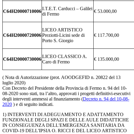
I.T.E.T. Carducci – Galilei
C64H20000710006
€ 53.000,00
di Fermo
LICEO ARTISTICO
C64H20000720006
Preziotti-Licini sede di
€ 117.700,00
Porto S. Giorgio
LICEO CLASSICO A.
C64H20000730006
€ 135.000,00
Caro di Fermo
( Nota di Autorizzazione (prot. AOODGEFID n. 20822 del 13
luglio 2020)
Con Decreto del Presidente della Provincia di Fermo n. 94 del 10-
08-2020 sono stati, tra l’altro, approvati i progetti definitivi-esecutivi
degli interventi ammessi al finanziamento (
Decreto n. 94 del 10-08-
2020
) e di seguito indicati.
1) INTERVENTI DI ADEGUAMENTO E ADATTAMENTO
FUNZIONALE DEGLI SPAZI E DELLE AULE DIDATTICHE
IN CONSEGUENZA DELL'EMERGENZA SANITARIA DA
COVID-19 DELL'IPSIA O. RICCI E DEL LICEO ARTISTICO