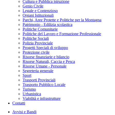
Cultura e Pubblica istruzione
Genio Civile
Legale e Contenzioso
Organi Istituzionali
Parchi, Aree Protette e Politiche per la Montagna
Patrimonio - Edilizia scolastica
Politiche Comunitarie
Politiche del Lavoro e Formazione Professionale
Politiche Sociali
Polizia Provinciale
Progetti Speciali di sviluppo
Protezione civile
Risorse finanziarie e bilancio
Risorse Naturali, Caccia e Pesca
Risorse Umane - Personale
Segreteria generale
Sport
Trasporti Provinciali
Trasporto Pubblico Locale
Turismo
Urbanistica
Viabilità e infrastrutture
Contatti
Avvisi e Bandi