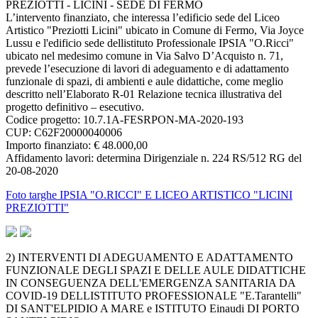
PREZIOTTI - LICINI - SEDE DI FERMO
L’intervento finanziato, che interessa l’edificio sede del Liceo
Artistico "Preziotti Licini" ubicato in Comune di Fermo, Via Joyce
Lussu e l'edificio sede dellistituto Professionale IPSIA "O.Ricci"
ubicato nel medesimo comune in Via Salvo D’Acquisto n. 71,
prevede l’esecuzione di lavori di adeguamento e di adattamento
funzionale di spazi, di ambienti e aule didattiche, come meglio
descritto nell’Elaborato R-01 Relazione tecnica illustrativa del
progetto definitivo – esecutivo.
Codice progetto: 10.7.1A-FESRPON-MA-2020-193
CUP: C62F20000040006
Importo finanziato: € 48.000,00
Affidamento lavori: determina Dirigenziale n. 224 RS/512 RG del
20-08-2020
Foto targhe IPSIA "O.RICCI" E LICEO ARTISTICO "LICINI
PREZIOTTI"
2) INTERVENTI DI ADEGUAMENTO E ADATTAMENTO
FUNZIONALE DEGLI SPAZI E DELLE AULE DIDATTICHE
IN CONSEGUENZA DELL'EMERGENZA SANITARIA DA
COVID-19 DELLISTITUTO PROFESSIONALE "E.Tarantelli"
DI SANT'ELPIDIO A MARE e ISTITUTO Einaudi DI PORTO