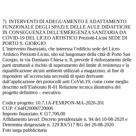
7) INTERVENTI DI ADEGUAMENTO E ADATTAMENTO
FUNZIONALE DEGLI SPAZI E DELLE AULE DIDATTICHE
IN CONSEGUENZA DELL'EMERGENZA SANITARIA DA
COVID-19 DEL LICEO ARTISTICO Preziotti-Licini SEDE DI
PORTO S. GIORGIO
L’intervento finanziato, che interessa l’edificio sede del Liceo
Artistico Preziotti-Licini, sito sul lungomare della città di Porto San
Giorgio, in via Damiano Chiesa n. 8, prevede il rinforzamento delle
parti strutturali a rischio di superamento del limite di resistenza e la
riqualificazione alcuni ambienti utilizzati a magazzino, al fine di
rispondere all’accresciuta necessità di spazi derivante
dall’applicazione dei protocolli anti CoVid-19, come come meglio
descritto nell’Elaborato R-01 Relazione tecnica illustrativa del
progetto definitivo – esecutivo.
Codice progetto: 10.7.1A-FESRPON-MA-2020-201
CUP: C64H20000720006
Importo finanziato: € 117.700,00
Affidamento lavori: Decreto presidenziale n. 94 del 10-08-2020 e
Determina dirigenziale n. 229 RS/517 RG del 20-08-2020
Foto targa pubblicitaria