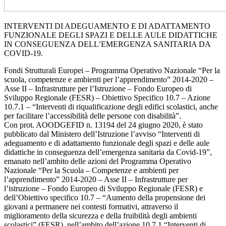
INTERVENTI DI ADEGUAMENTO E DI ADATTAMENTO
FUNZIONALE DEGLI SPAZI E DELLE AULE DIDATTICHE
IN CONSEGUENZA DELL’EMERGENZA SANITARIA DA
COVID-19.
Fondi Strutturali Europei – Programma Operativo Nazionale “Per la
scuola, competenze e ambienti per l’apprendimento” 2014-2020 –
Asse II – Infrastrutture per l’Istruzione – Fondo Europeo di
Sviluppo Regionale (FESR) – Obiettivo Specifico 10.7 – Azione
10.7.1 – “Interventi di riqualificazione degli edifici scolastici, anche
per facilitare l’accessibilità delle persone con disabilità”.
Con prot. AOODGEFID n. 13194 del 24 giugno 2020, è stato
pubblicato dal Ministero dell’Istruzione l’avviso “Interventi di
adeguamento e di adattamento funzionale degli spazi e delle aule
didattiche in conseguenza dell’emergenza sanitaria da Covid-19”,
emanato nell’ambito delle azioni del Programma Operativo
Nazionale “Per la Scuola – Competenze e ambienti per
l’apprendimento” 2014-2020 – Asse II – Infrastrutture per
l’istruzione – Fondo Europeo di Sviluppo Regionale (FESR) e
dell’Obiettivo specifico 10.7 – “Aumento della propensione dei
giovani a permanere nei contesti formativi, attraverso il
miglioramento della sicurezza e della fruibilità degli ambienti
scolastici” (FESR), nell’ambito dell’azione 10.7.1 “Interventi di