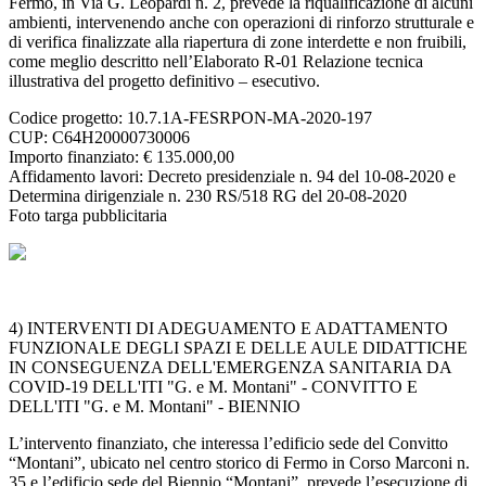
Fermo, in Via G. Leopardi n. 2, prevede la riqualificazione di alcuni
ambienti, intervenendo anche con operazioni di rinforzo strutturale e
di verifica finalizzate alla riapertura di zone interdette e non fruibili,
come meglio descritto nell’Elaborato R-01 Relazione tecnica
illustrativa del progetto definitivo – esecutivo.
Codice progetto: 10.7.1A-FESRPON-MA-2020-197
CUP: C64H20000730006
Importo finanziato: € 135.000,00
Affidamento lavori: Decreto presidenziale n. 94 del 10-08-2020 e
Determina dirigenziale n. 230 RS/518 RG del 20-08-2020
Foto targa pubblicitaria
4) INTERVENTI DI ADEGUAMENTO E ADATTAMENTO
FUNZIONALE DEGLI SPAZI E DELLE AULE DIDATTICHE
IN CONSEGUENZA DELL'EMERGENZA SANITARIA DA
COVID-19 DELL'ITI "G. e M. Montani" - CONVITTO E
DELL'ITI "G. e M. Montani" - BIENNIO
L’intervento finanziato, che interessa l’edificio sede del Convitto
“Montani”, ubicato nel centro storico di Fermo in Corso Marconi n.
35 e l’edificio sede del Biennio “Montani”, prevede l’esecuzione di