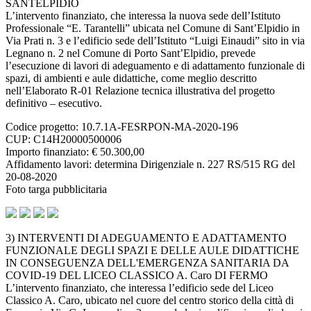
SANTELPIDIO
L’intervento finanziato, che interessa la nuova sede dell’Istituto
Professionale “E. Tarantelli” ubicata nel Comune di Sant’Elpidio in
Via Prati n. 3 e l’edificio sede dell’Istituto “Luigi Einaudi” sito in via
Legnano n. 2 nel Comune di Porto Sant’Elpidio, prevede
l’esecuzione di lavori di adeguamento e di adattamento funzionale di
spazi, di ambienti e aule didattiche, come meglio descritto
nell’Elaborato R-01 Relazione tecnica illustrativa del progetto
definitivo – esecutivo.
Codice progetto: 10.7.1A-FESRPON-MA-2020-196
CUP: C14H20000500006
Importo finanziato: € 50.300,00
Affidamento lavori: determina Dirigenziale n. 227 RS/515 RG del
20-08-2020
Foto targa pubblicitaria
3) INTERVENTI DI ADEGUAMENTO E ADATTAMENTO
FUNZIONALE DEGLI SPAZI E DELLE AULE DIDATTICHE
IN CONSEGUENZA DELL'EMERGENZA SANITARIA DA
COVID-19 DEL LICEO CLASSICO A. Caro DI FERMO
L’intervento finanziato, che interessa l’edificio sede del Liceo
Classico A. Caro, ubicato nel cuore del centro storico della città di