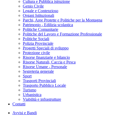
Cultura e Pubblica istruzione
Genio Civile
Legale e Contenzioso
Organi Istituzionali
Parchi, Aree Protette e Politiche per la Montagna
Patrimonio - Edilizia scolastica
Politiche Comunitarie
Politiche del Lavoro e Formazione Professionale
Politiche Sociali
Polizia Provinciale
Progetti Speciali di sviluppo
Protezione civile
Risorse finanziarie e bilancio
Risorse Naturali, Caccia e Pesca
Risorse Umane - Personale
Segreteria generale
Sport
Trasporti Provinciali
Trasporto Pubblico Locale
Turismo
Urbanistica
Viabilità e infrastrutture
Contatti
Avvisi e Bandi