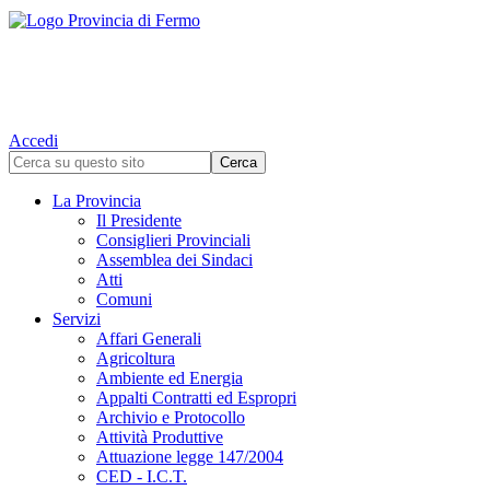
Accedi
La Provincia
Il Presidente
Consiglieri Provinciali
Assemblea dei Sindaci
Atti
Comuni
Servizi
Affari Generali
Agricoltura
Ambiente ed Energia
Appalti Contratti ed Espropri
Archivio e Protocollo
Attività Produttive
Attuazione legge 147/2004
CED - I.C.T.