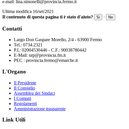
e-mail: lina.simonelli@provincia.fermo.it
Ultima modifica 16/set/2021
Il contenuto di questa pagina ti è stato d'aiuto?
·
Si
No
Contatti
Largo Don Gaspare Morello, 2/4 - 63900 Fermo
Tel.: 0734.2321
P.I.: 02004530446 - C.F.: 90038780442
E-Mail: urp@provincia.fm.it
PEC : provincia.fermo@emarche.it
L'Organo
Il Presidente
Il Consiglio
Assemblea dei Sindaci
I Comuni
Regolamenti
Amministrazione trasparente
Link Utili