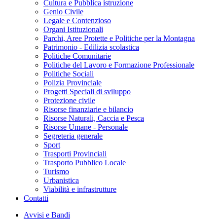
Cultura e Pubblica istruzione
Genio Civile
Legale e Contenzioso
Organi Istituzionali
Parchi, Aree Protette e Politiche per la Montagna
Patrimonio - Edilizia scolastica
Politiche Comunitarie
Politiche del Lavoro e Formazione Professionale
Politiche Sociali
Polizia Provinciale
Progetti Speciali di sviluppo
Protezione civile
Risorse finanziarie e bilancio
Risorse Naturali, Caccia e Pesca
Risorse Umane - Personale
Segreteria generale
Sport
Trasporti Provinciali
Trasporto Pubblico Locale
Turismo
Urbanistica
Viabilità e infrastrutture
Contatti
Avvisi e Bandi