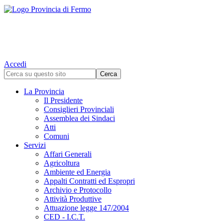
Accedi
La Provincia
Il Presidente
Consiglieri Provinciali
Assemblea dei Sindaci
Atti
Comuni
Servizi
Affari Generali
Agricoltura
Ambiente ed Energia
Appalti Contratti ed Espropri
Archivio e Protocollo
Attività Produttive
Attuazione legge 147/2004
CED - I.C.T.