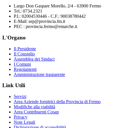
Largo Don Gaspare Morello, 2/4 - 63900 Fermo
Tel.: 0734.2321
P.I.: 02004530446 - C.F.: 90038780442
E-Mail: urp@provincia.fm.it
PEC : provincia.fermo@emarche.it
L'Organo
Il Presidente
Il Consiglio
Assemblea dei Sindaci
I Comuni
Regolamenti
Amministrazione trasparente
Link Utili
Servizi
Area Aziende fornitrici della Provincia di Fermo
Modifiche alla viabilità
Area Contribuenti Cosap
Privacy
Note Legali
Dichiarazione di accessibilità