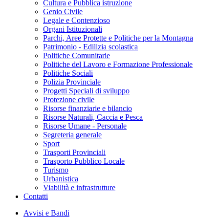
Cultura e Pubblica istruzione
Genio Civile
Legale e Contenzioso
Organi Istituzionali
Parchi, Aree Protette e Politiche per la Montagna
Patrimonio - Edilizia scolastica
Politiche Comunitarie
Politiche del Lavoro e Formazione Professionale
Politiche Sociali
Polizia Provinciale
Progetti Speciali di sviluppo
Protezione civile
Risorse finanziarie e bilancio
Risorse Naturali, Caccia e Pesca
Risorse Umane - Personale
Segreteria generale
Sport
Trasporti Provinciali
Trasporto Pubblico Locale
Turismo
Urbanistica
Viabilità e infrastrutture
Contatti
Avvisi e Bandi