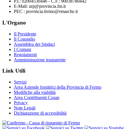
P.I.: 02004530446 - C.F.: 90038780442
E-Mail: urp@provincia.fm.it
PEC : provincia.fermo@emarche.it
L'Organo
Il Presidente
Il Consiglio
Assemblea dei Sindaci
I Comuni
Regolamenti
Amministrazione trasparente
Link Utili
Servizi
Area Aziende fornitrici della Provincia di Fermo
Modifiche alla viabilità
Area Contribuenti Cosap
Privacy
Note Legali
Dichiarazione di accessibilità