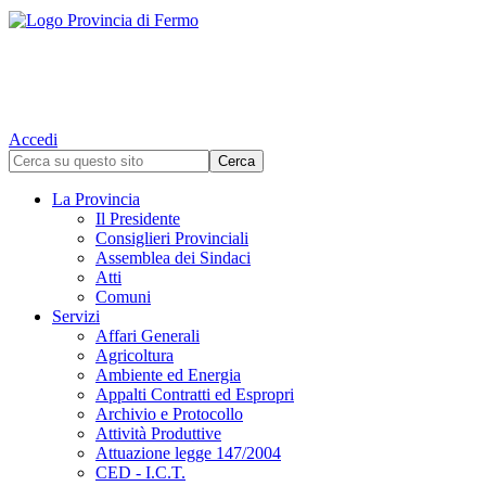
Accedi
La Provincia
Il Presidente
Consiglieri Provinciali
Assemblea dei Sindaci
Atti
Comuni
Servizi
Affari Generali
Agricoltura
Ambiente ed Energia
Appalti Contratti ed Espropri
Archivio e Protocollo
Attività Produttive
Attuazione legge 147/2004
CED - I.C.T.