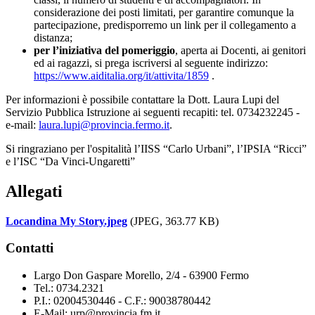
considerazione dei posti limitati, per garantire comunque la
partecipazione, predisporremo un link per il collegamento a
distanza;
per l’iniziativa del pomeriggio
, aperta ai Docenti, ai genitori
ed ai ragazzi, si prega iscriversi al seguente indirizzo:
https://www.aiditalia.org/it/attivita/1859
.
Per informazioni è possibile contattare la Dott. Laura Lupi del
Servizio Pubblica Istruzione ai seguenti recapiti: tel. 0734232245 -
e-mail:
laura.lupi@provincia.fermo.it
.
Si ringraziano per l'ospitalità l’IISS “Carlo Urbani”, l’IPSIA “Ricci”
e l’ISC “Da Vinci-Ungaretti”
Allegati
Locandina My Story.jpeg
(JPEG, 363.77 KB)
Contatti
Largo Don Gaspare Morello, 2/4 - 63900 Fermo
Tel.: 0734.2321
P.I.: 02004530446 - C.F.: 90038780442
E-Mail: urp@provincia.fm.it