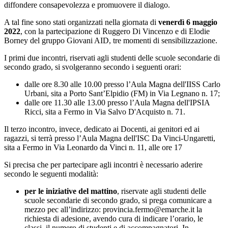
diffondere consapevolezza e promuovere il dialogo.
A tal fine sono stati organizzati nella giornata di
venerdì 6 maggio
2022
, con la partecipazione di Ruggero Di Vincenzo e di Elodie
Borney del gruppo Giovani AID, tre momenti di sensibilizzazione.
I primi due incontri, riservati agli studenti delle scuole secondarie di
secondo grado, si svolgeranno secondo i seguenti orari:
dalle ore 8.30 alle 10.00 presso l’Aula Magna dell'IISS Carlo
Urbani, sita a Porto Sant’Elpidio (FM) in Via Legnano n. 17;
dalle ore 11.30 alle 13.00 presso l’Aula Magna dell'IPSIA
Ricci, sita a Fermo in Via Salvo D'Acquisto n. 71.
Il terzo incontro, invece, dedicato ai Docenti, ai genitori ed ai
ragazzi, si terrà presso l’Aula Magna dell'ISC Da Vinci-Ungaretti,
sita a Fermo in Via Leonardo da Vinci n. 11, alle ore 17
Si precisa che per partecipare agli incontri è necessario aderire
secondo le seguenti modalità:
per le iniziative del mattino
, riservate agli studenti delle
scuole secondarie di secondo grado, si prega comunicare a
mezzo pec all’indirizzo: provincia.fermo@emarche.it la
richiesta di adesione, avendo cura di indicare l’orario, le
classi, il numero di studenti e di accompagnatori. In