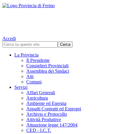
Accedi
La Provincia
Il Presidente
Consiglieri Provinciali
Assemblea dei Sindaci
Atti
Comuni
Servizi
Affari Generali
Agricoltura
Ambiente ed Energia
Appalti Contratti ed Espropri
Archivio e Protocollo
Attività Produttive
Attuazione legge 147/2004
CED - I.C.T.