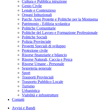
Cultura e Pubblica istruzione
Genio Civile
Legale e Contenzioso
Organi Istituzionali
Parchi, Aree Protette e Politiche per la Montagna
Patrimonio - Edilizia scolastica
Politiche Comunitarie
Politiche del Lavoro e Formazione Professionale
Politiche Sociali
Polizia Provinciale
Progetti Speciali di sviluppo
Protezione civile
Risorse finanziarie e bilancio
Risorse Naturali, Caccia e Pesca
Risorse Umane - Personale
Segreteria generale
Sport
Trasporti Provinciali
Trasporto Pubblico Locale
Turismo
Urbanistica
Viabilità e infrastrutture
Contatti
Avvisi e Bandi