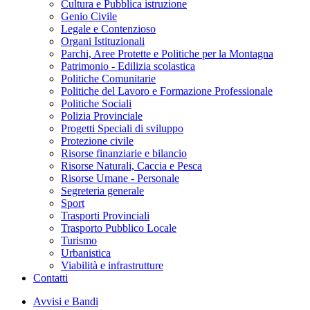
Cultura e Pubblica istruzione
Genio Civile
Legale e Contenzioso
Organi Istituzionali
Parchi, Aree Protette e Politiche per la Montagna
Patrimonio - Edilizia scolastica
Politiche Comunitarie
Politiche del Lavoro e Formazione Professionale
Politiche Sociali
Polizia Provinciale
Progetti Speciali di sviluppo
Protezione civile
Risorse finanziarie e bilancio
Risorse Naturali, Caccia e Pesca
Risorse Umane - Personale
Segreteria generale
Sport
Trasporti Provinciali
Trasporto Pubblico Locale
Turismo
Urbanistica
Viabilità e infrastrutture
Contatti
Avvisi e Bandi