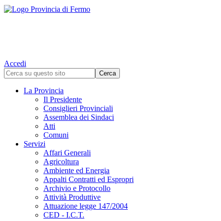
Accedi
La Provincia
Il Presidente
Consiglieri Provinciali
Assemblea dei Sindaci
Atti
Comuni
Servizi
Affari Generali
Agricoltura
Ambiente ed Energia
Appalti Contratti ed Espropri
Archivio e Protocollo
Attività Produttive
Attuazione legge 147/2004
CED - I.C.T.