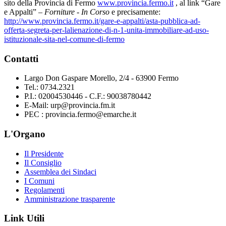
sito della Provincia di Fermo
www.provincia.fermo.it
, al link “Gare
e Appalti” –
Forniture
-
In Corso
e precisamente:
http://www.provincia.fermo.it/gare-e-appalti/asta-pubblica-ad-
offerta-segreta-per-lalienazione-di-n-1-unita-immobiliare-ad-uso-
istituzionale-sita-nel-comune-di-fermo
Contatti
Largo Don Gaspare Morello, 2/4 - 63900 Fermo
Tel.: 0734.2321
P.I.: 02004530446 - C.F.: 90038780442
E-Mail: urp@provincia.fm.it
PEC : provincia.fermo@emarche.it
L'Organo
Il Presidente
Il Consiglio
Assemblea dei Sindaci
I Comuni
Regolamenti
Amministrazione trasparente
Link Utili