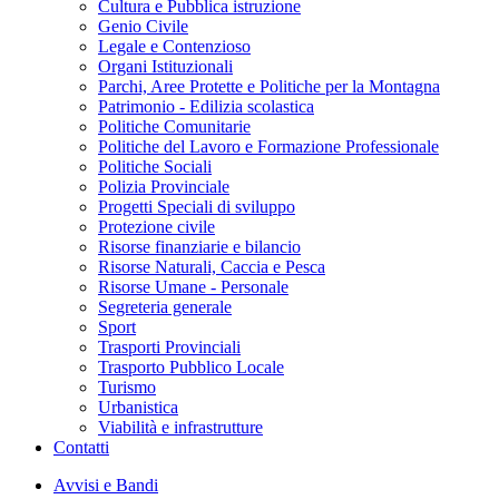
Cultura e Pubblica istruzione
Genio Civile
Legale e Contenzioso
Organi Istituzionali
Parchi, Aree Protette e Politiche per la Montagna
Patrimonio - Edilizia scolastica
Politiche Comunitarie
Politiche del Lavoro e Formazione Professionale
Politiche Sociali
Polizia Provinciale
Progetti Speciali di sviluppo
Protezione civile
Risorse finanziarie e bilancio
Risorse Naturali, Caccia e Pesca
Risorse Umane - Personale
Segreteria generale
Sport
Trasporti Provinciali
Trasporto Pubblico Locale
Turismo
Urbanistica
Viabilità e infrastrutture
Contatti
Avvisi e Bandi