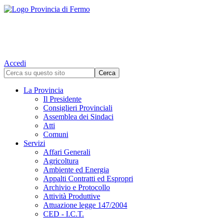
Accedi
La Provincia
Il Presidente
Consiglieri Provinciali
Assemblea dei Sindaci
Atti
Comuni
Servizi
Affari Generali
Agricoltura
Ambiente ed Energia
Appalti Contratti ed Espropri
Archivio e Protocollo
Attività Produttive
Attuazione legge 147/2004
CED - I.C.T.