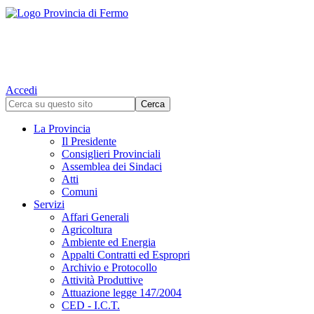
Accedi
La Provincia
Il Presidente
Consiglieri Provinciali
Assemblea dei Sindaci
Atti
Comuni
Servizi
Affari Generali
Agricoltura
Ambiente ed Energia
Appalti Contratti ed Espropri
Archivio e Protocollo
Attività Produttive
Attuazione legge 147/2004
CED - I.C.T.