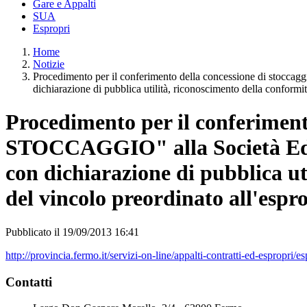
Gare e Appalti
SUA
Espropri
Home
Notizie
Procedimento per il conferimento della concessione di sto
dichiarazione di pubblica utilità, riconoscimento della conformit
Procedimento per il conferime
STOCCAGGIO" alla Società Ediso
con dichiarazione di pubblica ut
del vincolo preordinato all'espr
Pubblicato il 19/09/2013 16:41
http://provincia.fermo.it/servizi-on-line/appalti-contratti-ed-espropri/es
Contatti