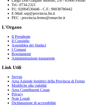
Largo Don Gaspare Morello, 2/4 - 63900 Fermo
Tel.: 0734.2321
P.I.: 02004530446 - C.F.: 90038780442
E-Mail: urp@provincia.fm.it
PEC : provincia.fermo@emarche.it
L'Organo
Il Presidente
Il Consiglio
Assemblea dei Sindaci
I Comuni
Regolamenti
Amministrazione trasparente
Link Utili
Servizi
Area Aziende fornitrici della Provincia di Fermo
Modifiche alla viabilità
Area Contribuenti Cosap
Privacy
Note Legali
Dichiarazione di accessibilità