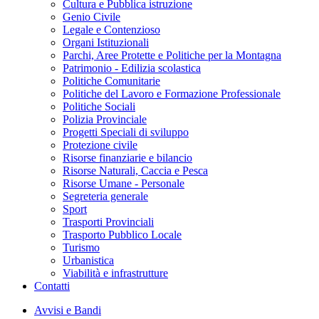
Cultura e Pubblica istruzione
Genio Civile
Legale e Contenzioso
Organi Istituzionali
Parchi, Aree Protette e Politiche per la Montagna
Patrimonio - Edilizia scolastica
Politiche Comunitarie
Politiche del Lavoro e Formazione Professionale
Politiche Sociali
Polizia Provinciale
Progetti Speciali di sviluppo
Protezione civile
Risorse finanziarie e bilancio
Risorse Naturali, Caccia e Pesca
Risorse Umane - Personale
Segreteria generale
Sport
Trasporti Provinciali
Trasporto Pubblico Locale
Turismo
Urbanistica
Viabilità e infrastrutture
Contatti
Avvisi e Bandi