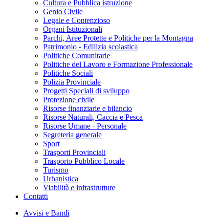
Cultura e Pubblica istruzione
Genio Civile
Legale e Contenzioso
Organi Istituzionali
Parchi, Aree Protette e Politiche per la Montagna
Patrimonio - Edilizia scolastica
Politiche Comunitarie
Politiche del Lavoro e Formazione Professionale
Politiche Sociali
Polizia Provinciale
Progetti Speciali di sviluppo
Protezione civile
Risorse finanziarie e bilancio
Risorse Naturali, Caccia e Pesca
Risorse Umane - Personale
Segreteria generale
Sport
Trasporti Provinciali
Trasporto Pubblico Locale
Turismo
Urbanistica
Viabilità e infrastrutture
Contatti
Avvisi e Bandi