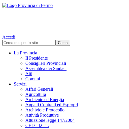
Accedi
La Provincia
Il Presidente
Consiglieri Provinciali
Assemblea dei Sindaci
Atti
Comuni
Servizi
Affari Generali
Agricoltura
Ambiente ed Energia
Appalti Contratti ed Espropri
Archivio e Protocollo
Attività Produttive
Attuazione legge 147/2004
CED - I.C.T.