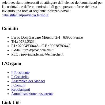
selettive, siano interessati ad attingere dall’elenco dei commissari per
la costituzione delle commissioni di gara, possono farne richiesta
inviando una nota al seguente indirizzo e-mail:
catia.stifani@provincia.fermo.it
Contatti
Largo Don Gaspare Morello, 2/4 - 63900 Fermo
Tel.: 0734.2321
P.I.: 02004530446 - C.F.: 90038780442
E-Mail: urp@provincia.fm.it
PEC : provincia.fermo@emarche.it
L'Organo
Il Presidente
Il Consiglio
Assemblea dei Sindaci
I Comuni
Regolamenti
Amministrazione trasparente
Link Utili