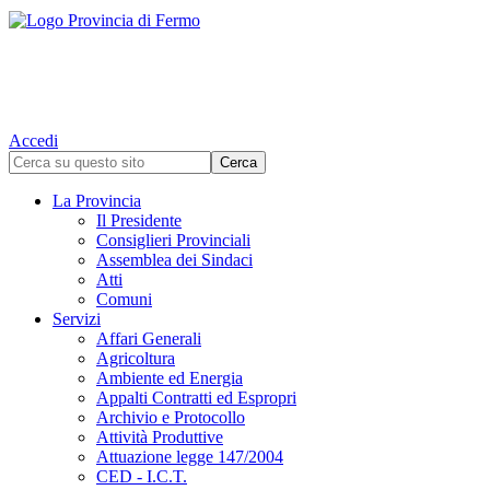
Accedi
La Provincia
Il Presidente
Consiglieri Provinciali
Assemblea dei Sindaci
Atti
Comuni
Servizi
Affari Generali
Agricoltura
Ambiente ed Energia
Appalti Contratti ed Espropri
Archivio e Protocollo
Attività Produttive
Attuazione legge 147/2004
CED - I.C.T.