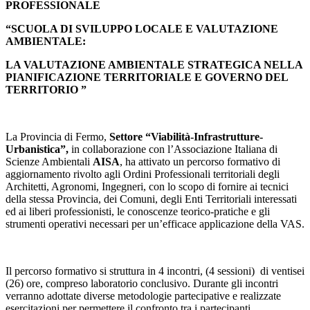
PROFESSIONALE
“SCUOLA DI SVILUPPO LOCALE E VALUTAZIONE
AMBIENTALE:
LA VALUTAZIONE
AMBIENTALE
STRATEGICA NELLA
PIANIFICAZIONE TERRITORIALE E GOVERNO DEL
TERRITORIO ”
La Provincia di Fermo,
Settore “Viabilità-Infrastrutture-
Urbanistica”,
in collaborazione con l’Associazione Italiana di
Scienze Ambientali
AISA
, ha attivato un percorso formativo di
aggiornamento rivolto agli Ordini Professionali territoriali degli
Architetti, Agronomi, Ingegneri, con lo scopo di fornire ai tecnici
della stessa Provincia, dei Comuni, degli Enti Territoriali interessati
ed ai liberi professionisti, le conoscenze teorico-pratiche e gli
strumenti operativi necessari per un’efficace applicazione della VAS.
Il percorso formativo si struttura in 4 incontri, (4 sessioni) di ventisei
(26) ore, compreso laboratorio conclusivo. Durante gli incontri
verranno adottate diverse metodologie partecipative e realizzate
esercitazioni per permettere il confronto tra i partecipanti.