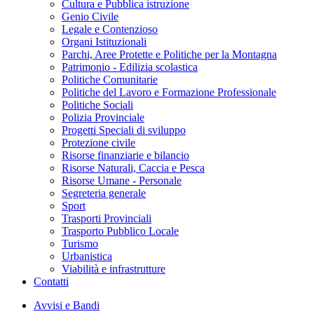
Cultura e Pubblica istruzione
Genio Civile
Legale e Contenzioso
Organi Istituzionali
Parchi, Aree Protette e Politiche per la Montagna
Patrimonio - Edilizia scolastica
Politiche Comunitarie
Politiche del Lavoro e Formazione Professionale
Politiche Sociali
Polizia Provinciale
Progetti Speciali di sviluppo
Protezione civile
Risorse finanziarie e bilancio
Risorse Naturali, Caccia e Pesca
Risorse Umane - Personale
Segreteria generale
Sport
Trasporti Provinciali
Trasporto Pubblico Locale
Turismo
Urbanistica
Viabilità e infrastrutture
Contatti
Avvisi e Bandi