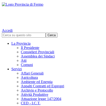
Accedi
La Provincia
Il Presidente
Consiglieri Provinciali
Assemblea dei Sindaci
Atti
Comuni
Servizi
Affari Generali
Agricoltura
Ambiente ed Energia
Appalti Contratti ed Espropri
Archivio e Protocollo
Attività Produttive
Attuazione legge 147/2004
CED - I.C.T.