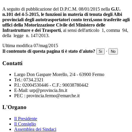
A seguito di pubblicazione del D.P.C.M. 08/01/2015 nella
G.U.
n.101 del 4-5-2015,
le funzioni in materia di tenuta degli Albi
provinciali degli autotrasportatori conto terzi,sono trasferite agli
uffici della Motorizzazione Civile del Ministero delle
Infrastrutture e dei Trasporti
, ai sensi dell'articolo 1, comma 94,
della legge n. 147/2013.
Ultima modifica 07/mag/2015
Il contenuto di questa pagina ti è stato d'aiuto?
·
Si
No
Contatti
Largo Don Gaspare Morello, 2/4 - 63900 Fermo
Tel.: 0734.2321
P.I.: 02004530446 - C.F.: 90038780442
E-Mail: urp@provincia.fm.it
PEC : provincia.fermo@emarche.it
L'Organo
Il Presidente
Il Consiglio
Assemblea dei Sindaci