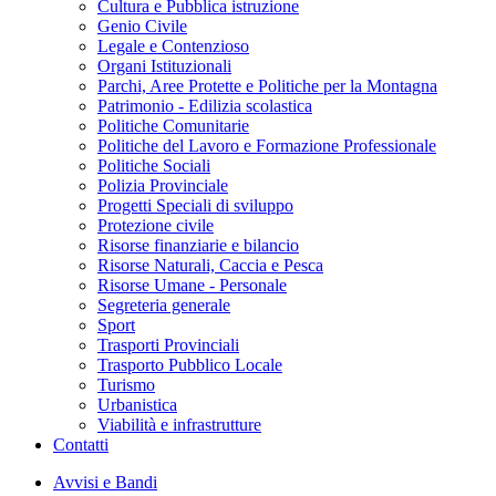
Cultura e Pubblica istruzione
Genio Civile
Legale e Contenzioso
Organi Istituzionali
Parchi, Aree Protette e Politiche per la Montagna
Patrimonio - Edilizia scolastica
Politiche Comunitarie
Politiche del Lavoro e Formazione Professionale
Politiche Sociali
Polizia Provinciale
Progetti Speciali di sviluppo
Protezione civile
Risorse finanziarie e bilancio
Risorse Naturali, Caccia e Pesca
Risorse Umane - Personale
Segreteria generale
Sport
Trasporti Provinciali
Trasporto Pubblico Locale
Turismo
Urbanistica
Viabilità e infrastrutture
Contatti
Avvisi e Bandi