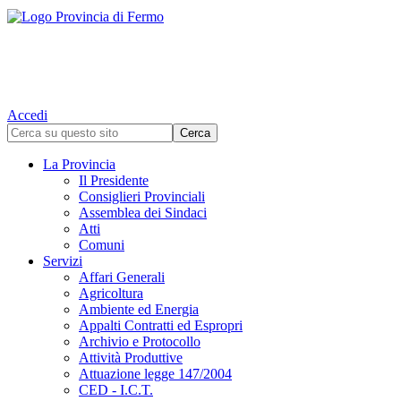
Accedi
La Provincia
Il Presidente
Consiglieri Provinciali
Assemblea dei Sindaci
Atti
Comuni
Servizi
Affari Generali
Agricoltura
Ambiente ed Energia
Appalti Contratti ed Espropri
Archivio e Protocollo
Attività Produttive
Attuazione legge 147/2004
CED - I.C.T.