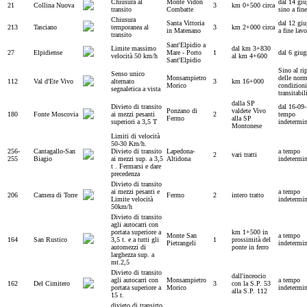
Chiusura al
Monte Vidon
dal 14 gi
21
Collina Nuova
3
km 0+500 circa
transito
Combatte
sino a fine
Chiusura
Santa Vittoria
dal 12 gi
213
Tasciano
temporanea al
3
km 2+000 circa
in Matenano
a fine lavo
transito
Sant'Elpidio a
Limite massimo
dal km 3+830
27
Elpidiense
Mare - Porto
1
dal 6 giu
velocità 50 km/h
al km 4+600
Sant'Elpidio
Sino al ri
Senso unico
Monsampietro
delle norm
112
Val d'Ete Vivo
alternato
3
km 16+000
Morico
condizioni
segnaletica a vista
transitabil
dalla SP
Divieto di transito
dal 16-09
Ponzano di
valdete Vivo
180
Fonte Moscovia
ai mezzi pesanti
2
tempo
Fermo
alla SP
superiori a 3,5 T
indetermi
Montonese
Limiti di velocità
50-30 Km/h.
256-
Cantagallo-San
Divieto di transito
Lapedona-
a tempo
2
vari tratti
255
Biagio
ai mezzi sup. a 3,5
Altidona
indetermi
t . Fermarsi e dare
precedenza
Divieto di transito
ai mezzi pesanti e
a tempo
206
Camera di Torre
Fermo
2
intero tratto
Limite velocità
indetermi
50km/h
Divieto di transito
agli autocarri con
portata superiore a
km 1+500 in
Monte San
a tempo
164
San Rustico
3,5 t. e a tutti gli
1
prossimità del
Pietrangeli
indetermi
automezzi di
ponte in ferro
larghezza sup. a
mt.2,5
Divieto di transito
dall'inceocio
agli autocarri con
Monsampietro
a tempo
162
Del Cimitero
3
con la S.P. 53
portata superiore a
Morico
indetermi
alla S.P. 112
15 t.
divieto di transirto