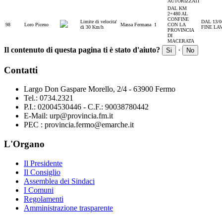
AUTORIZZATI
DAL KM
2+480 AL
CONFINE
Limite di velocita'
DAL 13/0
98
Loro Piceno
Massa Fermana
1
CON LA
di 30 Km/h
FINE LA
PROVINCIA
DI
MACERATA
Il contenuto di questa pagina ti è stato d'aiuto?
·
Si
No
Contatti
Largo Don Gaspare Morello, 2/4 - 63900 Fermo
Tel.: 0734.2321
P.I.: 02004530446 - C.F.: 90038780442
E-Mail: urp@provincia.fm.it
PEC : provincia.fermo@emarche.it
L'Organo
Il Presidente
Il Consiglio
Assemblea dei Sindaci
I Comuni
Regolamenti
Amministrazione trasparente