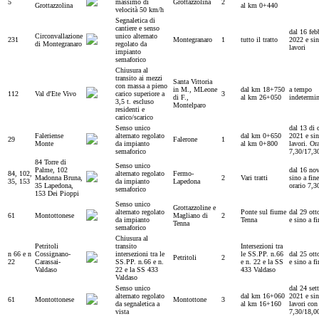
5
massimo di
Grottazzolina
2
Grottazzolina
al km 0+440
velocità 50 km/h
Segnaletica di
cantiere e senso
dal 16 feb
Circonvallazione
unico alternato
231
Montegranaro
1
tutto il tratto
2022 e sin
di Montegranaro
regolato da
lavori
impianto
semaforico
Chiusura al
transito ai mezzi
Santa Vittoria
con massa a pieno
in M., MLeone
dal km 18+750
a tempo
112
Val d'Ete Vivo
carico superiore a
3
di F.,
al km 26+050
indetermi
3,5 t. escluso
Montelparo
residenti e
carico/scarico
Senso unico
dal 13 di 
Faleriense
alternato regolato
dal km 0+650
2021 e sin
29
Falerone
1
Monte
da impianto
al km 0+800
lavori. Or
semaforico
7,30/17,3
84 Torre di
Senso unico
Palme, 102
dal 16 no
84, 102,
alternato regolato
Fermo-
Madonna Bruna,
2
Vari tratti
sino a fine
35, 153
da impianto
Lapedona
35 Lapedona,
orario 7,3
semaforico
153 Dei Pioppi
Senso unico
Grottazzoline e
alternato regolato
Ponte sul fiume
dal 29 ott
61
Montottonese
Magliano di
2
da impianto
Tenna
e sino a fi
Tenna
semaforico
Chiusura al
Petritoli
transito
Intersezioni tra
n 66 e n
Cossignano-
intersezioni tra le
le SS.PP. n.66
dal 25 ott
Petritoli
2
22
Carassai-
SS.PP. n.66 e n.
e n. 22 e la SS
e sino a fi
Valdaso
22 e la SS 433
433 Valdaso
Valdaso
Senso unico
dal 24 set
alternato regolato
dal km 16+060
2021 e sin
61
Montottonese
Montottone
3
da segnaletica a
al km 16+160
lavori con
vista
7,30/18,0