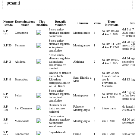
Numero
Denominazione
Tipo
Dettaglio
Tratto
Comune
Zona
Per
strada
strada
modifica
Modifica
interessato
Senso unico
dal 3 al 7
S.P.
dal km 0+560
Castagneto
alternato regolato
Montegiorgio
3
2026 con o
161
al km 0+650
da movieri
7:00/18:0
Senso unico
dal 28 lug
alternato regolato
dal km 11+239
S.P.30
Fermana
Montegranaro
1
agosto 20
sa impianto
al km 11+249
orario 0:0
semaforico
Senso unico
alternato regolato
dal 24 ago
dal km 0+015
S.P. 2
Altidona
da impianto
Altidona
2
settembre
al km 0+055
semaforico e/o
orario 7:0
movieri
Divieto di transito
dal km 3+200
mezzi 44 T-
fino al confine
Sant' Elpidio a
S.P. 8
Brancadoro
Riduzione
1
con la
dal 13 lug
Mare
carreggiata-limite
Provincia di
vel. 40 Km/h
Macerata
Senso unico
dal 9 giug
S.P.
alternato regolato
dal km0+150 al
Selva
Montappone
3
a fine lav
145
da impianto
km 1+010
orario 8:0
semaforico
chiusura di un
S.P.
Falerone-
da lunedì
San Clemente
tratto escluso
3
intero tratto
160
Montegiorgio
e sino a fi
residenti
Senso unico
S.P.
alternato regolato
dal 20 apr
Monteverde
Montegiorgio
3
km 2+100
101
da impianto
settembre
semaforico
S.P.
Segnaletica di
Lungotenna
Fermo
1
km 0+200
sino a fine