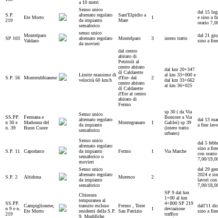
a 10 metri
Senso unico
dal 15 lug
S.P.
alternato regolato
Sant'Elpidio a
Ete Morto
1
e sino a fi
219
da impianto
Mare
orario 7,0
semaforico
senso unico
Montelparo
dal 21 giu
SP 103
alternato regolato
Montelparo
3
intero tratto
Valdaso
sino a fine
da movieri
dal centro
abitato di
Petritoli al
centro abitato
dal km 20+347
di Caldarette
Limite massimo di
al km 33+000 e
S.P. 56
Monterubbianese
d'Ete- dal
2
velocità 60 km/h
dal km 33+662
centro abitato
al km 36+025
di Caldarette
d'Ete al centro
abitato di
Fermo
sp 30 ( da Via
Senso unico
SS.PP.
Fermana e
Boncore a Via
alternato regolato
dal 13 mar
n 30 e
Madonna del
Montegranaro
1
Galilei) sp 39
da impianto
a fine lavo
n. 39
Buon Cuore
(intero tratto
semaforico
urbano)
Senso unico
dal 5 febb
alternato regolato
sino a fine
S.P. 11
Capodarco
da impianto
Fermo
1
Via Marche
con orario
semaforico o
7,00/19,0
movieri
Senso unico
dal 29 ge
alternato regolato
2024 e sin
S.P. 2
Altidona
Moresco
2
da impianto
lavori con
semaforico
7,00/18,0
SP 9 dal km
Chiusura
1+00 al km
temporanea al
SS.PP.
4+800 SP 219
Campiglionese,
transito escluso
Fermo , Torre
dall'11 di
n 9 e n.
1
deviazione
Ete Morto
residenti della S.P.
San Patrizio
sino a fine
219
traffico
9, Modifiche