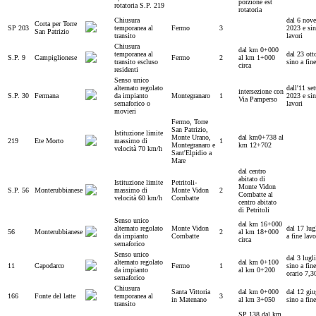
porzione est
rotatoria S.P. 219
rotatoria
Chiusura
dal 6 nov
Corta per Torre
SP 203
temporanea al
Fermo
3
2023 e sin
San Patrizio
transito
lavori
Chiusura
dal km 0+000
temporanea al
dal 23 ott
S.P. 9
Campiglionese
Fermo
2
al km 1+000
transito escluso
sino a fine
circa
residenti
Senso unico
alternato regolato
dall'11 se
intersezione con
S.P. 30
Fermana
da impianto
Montegranaro
1
2023 e sin
Via Pamperso
semaforico o
lavori
movieri
Fermo, Torre
San Patrizio,
Istituzione limite
Monte Urano,
dal km0+738 al
219
Ete Morto
massimo di
1
Montegranaro e
km 12+702
velocità 70 km/h
Sant'Elpidio a
Mare
dal centro
abitato di
Istituzione limite
Petritoli-
Monte Vidon
S.P. 56
Monterubbianese
massimo di
Monte Vidon
2
Combatte al
velocità 60 km/h
Combatte
centro abitato
di Petritoli
Senso unico
dal km 16+000
alternato regolato
Monte Vidon
dal 17 lug
56
Monterubbianese
2
al km 18+000
da impianto
Combatte
a fine lavo
circa
semaforico
Senso unico
dal 3 lugl
alternato regolato
dal km 0+100
11
Capodarco
Fermo
1
sino a fine
da impianto
al km 0+200
orario 7,3
semaforico
Chiusura
Santa Vittoria
dal km 0+000
dal 12 giu
166
Fonte del latte
temporanea al
3
in Matenano
al km 3+050
sino a fine
transito
SP 138 dal km