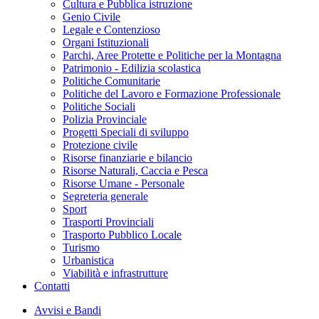
Cultura e Pubblica istruzione
Genio Civile
Legale e Contenzioso
Organi Istituzionali
Parchi, Aree Protette e Politiche per la Montagna
Patrimonio - Edilizia scolastica
Politiche Comunitarie
Politiche del Lavoro e Formazione Professionale
Politiche Sociali
Polizia Provinciale
Progetti Speciali di sviluppo
Protezione civile
Risorse finanziarie e bilancio
Risorse Naturali, Caccia e Pesca
Risorse Umane - Personale
Segreteria generale
Sport
Trasporti Provinciali
Trasporto Pubblico Locale
Turismo
Urbanistica
Viabilità e infrastrutture
Contatti
Avvisi e Bandi