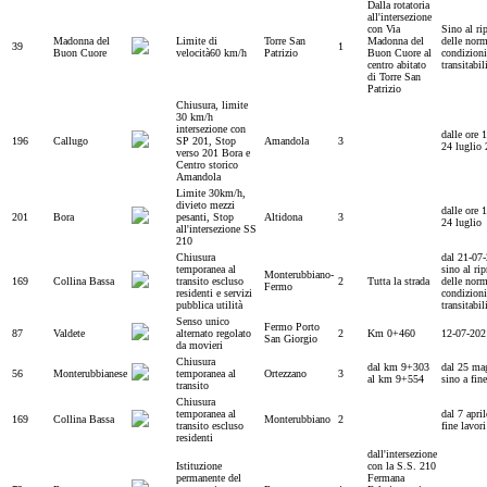
Dalla rotatoria
all'intersezione
con Via
Sino al ri
Madonna del
Limite di
Torre San
Madonna del
delle norm
39
1
Buon Cuore
velocità60 km/h
Patrizio
Buon Cuore al
condizioni
centro abitato
transitabil
di Torre San
Patrizio
Chiusura, limite
30 km/h
intersezione con
dalle ore 
196
Callugo
SP 201, Stop
Amandola
3
24 luglio
verso 201 Bora e
Centro storico
Amandola
Limite 30km/h,
divieto mezzi
dalle ore 
201
Bora
pesanti, Stop
Altidona
3
24 luglio
all'intersezione SS
210
Chiusura
dal 21-07
temporanea al
sino al rip
Monterubbiano-
169
Collina Bassa
transito escluso
2
Tutta la strada
delle norm
Fermo
residenti e servizi
condizioni
pubblica utilità
transitabil
Senso unico
Fermo Porto
87
Valdete
alternato regolato
2
Km 0+460
12-07-202
San Giorgio
da movieri
Chiusura
dal km 9+303
dal 25 ma
56
Monterubbianese
temporanea al
Ortezzano
3
al km 9+554
sino a fine
transito
Chiusura
temporanea al
dal 7 april
169
Collina Bassa
Monterubbiano
2
transito escluso
fine lavori
residenti
dall'intersezione
Istituzione
con la S.S. 210
permanente del
Fermana