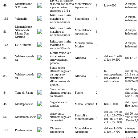
Divieto di transito
Montefalcone-
ai mezzi con massa
Montefalcone
A tempo
49
3
km4+000
S.Vittoria
a pieno carico
Appennino
indetermi
superiore a 3,5 t
Istituzione limite
A tempo
155
Valentella
massimo di
Servigliano
3
indetermi
velocità 50km/h
Montefalcone-
Istituzione limite
Stazione di
Montefalcone
A tempo
51
massimo di
3
Monte San
Appennino
indetermi
velocità 50km/h
Martino
Istituzione limite
Monsampietro
A tempo
162
Del Cimitero
massimo di
3
Morico
indetermi
velocità 50km/h
Limite velocità e
Valdaso sponda
installazione
dal km 0+420
85
Altidona
2
dal 17-07
sx
attraversamenti
al km 0+500
pedonali
Senso unico
alternato regolato
In
dal 30 ma
Valdaso sponda
da impianto
corrispondenza
2019 e sin
85
Altidona
2
sx
semaforico
del viadotto
lavori orar
all'occorrenza da
autostradale
0,00/24,0
movieri
Senso unico
dal 30 apr
84
Torre di Palme
alternato regolato
Fermo
2
sino a fine
da movieri
orario 7,3
Segnaletica di
dal 5 april
48
Montapponese
Massa Fermana
1
Km 9+000
cantiere
fine lavori
dal km 22+700
senso unico
dal 20 ma
Petritoli e
al km 23+700 e
56
Monterubbianese
alternato regolato
2
sino a fine
Monterubbiano
dal km 27+100
da movieri
.Orario 7,
al km 27+800
Chiusura
Montefalcone
dal km 1+300
a tempo
171
Ponterotondo
3
temporanea
Appennino
al km 1+700
indetermi