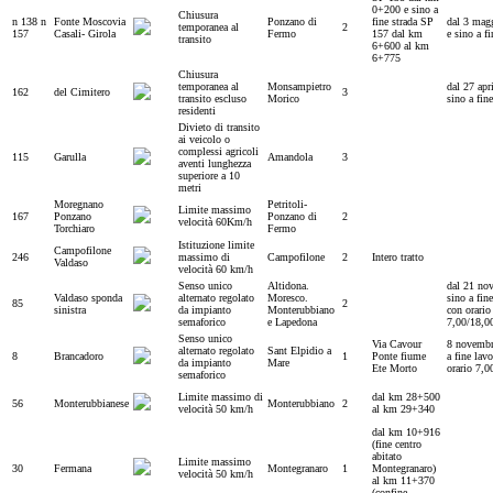
0+200 e sino a
Chiusura
n 138 n
Fonte Moscovia
Ponzano di
fine strada SP
dal 3 mag
temporanea al
2
157
Casali- Girola
Fermo
157 dal km
e sino a fi
transito
6+600 al km
6+775
Chiusura
temporanea al
Monsampietro
dal 27 apr
162
del Cimitero
3
transito escluso
Morico
sino a fine
residenti
Divieto di transito
ai veicolo o
complessi agricoli
115
Garulla
Amandola
3
aventi lunghezza
superiore a 10
metri
Moregnano
Petritoli-
Limite massimo
167
Ponzano
Ponzano di
2
velocità 60Km/h
Torchiaro
Fermo
Istituzione limite
Campofilone
246
massimo di
Campofilone
2
Intero tratto
Valdaso
velocità 60 km/h
Senso unico
Altidona.
dal 21 no
Valdaso sponda
alternato regolato
Moresco.
sino a fine
85
2
sinistra
da impianto
Monterubbiano
con orario
semaforico
e Lapedona
7,00/18,0
Senso unico
Via Cavour
8 novembr
alternato regolato
Sant Elpidio a
8
Brancadoro
1
Ponte fiume
a fine lav
da impianto
Mare
Ete Morto
orario 7,0
semaforico
Limite massimo di
dal km 28+500
56
Monterubbianese
Monterubbiano
2
velocità 50 km/h
al km 29+340
dal km 10+916
(fine centro
abitato
Limite massimo
30
Fermana
Montegranaro
1
Montegranaro)
velocità 50 km/h
al km 11+370
(confine