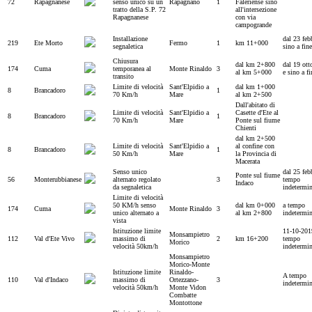
72
Rapagnanese
senso unico su un
Rapagnano
1
Faleriense sino
tratto della S.P. 72
all'intersezione
Rapagnanese
con via
campogrande
Installazione
dal 23 feb
219
Ete Morto
Fermo
1
km 11+000
segnaletica
sino a fine
Chiusura
dal km 2+800
dal 19 ott
174
Cuma
temporanea al
Monte Rinaldo
3
al km 5+000
e sino a fi
transito
Limite di velocità
Sant'Elpidio a
dal km 1+000
8
Brancadoro
1
70 Km/h
Mare
al km 2+500
Dall'abitato di
Limite di velocità
Sant'Elpidio a
Casette d'Ete al
8
Brancadoro
1
70 Km/h
Mare
Ponte sul fiume
Chienti
dal km 2+500
Limite di velocità
Sant'Elpidio a
al confine con
8
Brancadoro
1
50 Km/h
Mare
la Provincia di
Macerata
Senso unico
dal 25 feb
Ponte sul fiume
56
Monterubbianese
alternato regolato
3
tempo
Indaco
da segnaletica
indetermi
Limite di velocità
50 KM/h senso
dal km 0+000
a tempo
174
Cuma
Monte Rinaldo
3
unico alternato a
al km 2+800
indetermi
vista
Istituzione limite
11-10-201
Monsampietro
112
Val d'Ete Vivo
massimo di
2
km 16+200
tempo
Morico
velocità 50km/h
indetermi
Monsampietro
Morico-Monte
Istituzione limite
Rinaldo-
A tempo
110
Val d'Indaco
massimo di
Ortezzano-
3
indetermi
velocità 50km/h
Monte Vidon
Combatte
Montottone