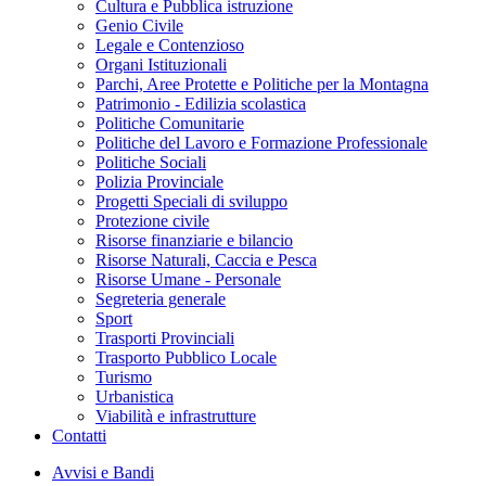
Cultura e Pubblica istruzione
Genio Civile
Legale e Contenzioso
Organi Istituzionali
Parchi, Aree Protette e Politiche per la Montagna
Patrimonio - Edilizia scolastica
Politiche Comunitarie
Politiche del Lavoro e Formazione Professionale
Politiche Sociali
Polizia Provinciale
Progetti Speciali di sviluppo
Protezione civile
Risorse finanziarie e bilancio
Risorse Naturali, Caccia e Pesca
Risorse Umane - Personale
Segreteria generale
Sport
Trasporti Provinciali
Trasporto Pubblico Locale
Turismo
Urbanistica
Viabilità e infrastrutture
Contatti
Avvisi e Bandi