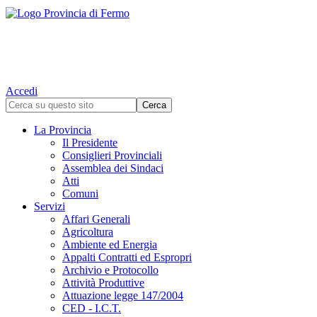
Accedi
La Provincia
Il Presidente
Consiglieri Provinciali
Assemblea dei Sindaci
Atti
Comuni
Servizi
Affari Generali
Agricoltura
Ambiente ed Energia
Appalti Contratti ed Espropri
Archivio e Protocollo
Attività Produttive
Attuazione legge 147/2004
CED - I.C.T.