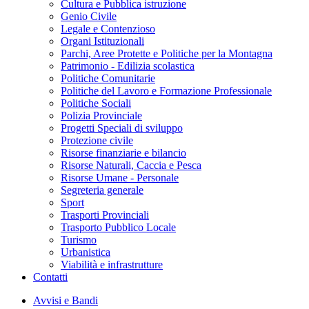
Cultura e Pubblica istruzione
Genio Civile
Legale e Contenzioso
Organi Istituzionali
Parchi, Aree Protette e Politiche per la Montagna
Patrimonio - Edilizia scolastica
Politiche Comunitarie
Politiche del Lavoro e Formazione Professionale
Politiche Sociali
Polizia Provinciale
Progetti Speciali di sviluppo
Protezione civile
Risorse finanziarie e bilancio
Risorse Naturali, Caccia e Pesca
Risorse Umane - Personale
Segreteria generale
Sport
Trasporti Provinciali
Trasporto Pubblico Locale
Turismo
Urbanistica
Viabilità e infrastrutture
Contatti
Avvisi e Bandi