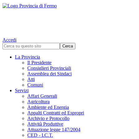
Accedi
La Provincia
Il Presidente
Consiglieri Provinciali
Assemblea dei Sindaci
Atti
Comuni
Servizi
Affari Generali
Agricoltura
Ambiente ed Energia
Appalti Contratti ed Espropri
Archivio e Protocollo
Attività Produttive
Attuazione legge 147/2004
CED - I.C.T.