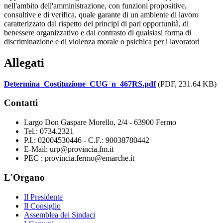
nell'ambito dell'amministrazione, con funzioni propositive,
consultive e di verifica, quale garante di un ambiente di lavoro
caratterizzato dal rispetto dei principi di pari opportunità, di
benessere organizzativo e dal contrasto di qualsiasi forma di
discriminazione e di violenza morale o psichica per i lavoratori
Allegati
Determina_Costituzione_CUG_n_467RS.pdf
(PDF, 231.64 KB)
Contatti
Largo Don Gaspare Morello, 2/4 - 63900 Fermo
Tel.: 0734.2321
P.I.: 02004530446 - C.F.: 90038780442
E-Mail: urp@provincia.fm.it
PEC : provincia.fermo@emarche.it
L'Organo
Il Presidente
Il Consiglio
Assemblea dei Sindaci