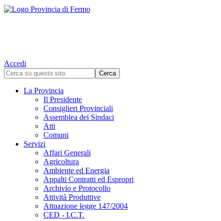
Accedi
La Provincia
Il Presidente
Consiglieri Provinciali
Assemblea dei Sindaci
Atti
Comuni
Servizi
Affari Generali
Agricoltura
Ambiente ed Energia
Appalti Contratti ed Espropri
Archivio e Protocollo
Attività Produttive
Attuazione legge 147/2004
CED - I.C.T.