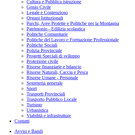
Cultura e Pubblica istruzione
Genio Civile
Legale e Contenzioso
Organi Istituzionali
Parchi, Aree Protette e Politiche per la Montagna
Patrimonio - Edilizia scolastica
Politiche Comunitarie
Politiche del Lavoro e Formazione Professionale
Politiche Sociali
Polizia Provinciale
Progetti Speciali di sviluppo
Protezione civile
Risorse finanziarie e bilancio
Risorse Naturali, Caccia e Pesca
Risorse Umane - Personale
Segreteria generale
Sport
Trasporti Provinciali
Trasporto Pubblico Locale
Turismo
Urbanistica
Viabilità e infrastrutture
Contatti
Avvisi e Bandi