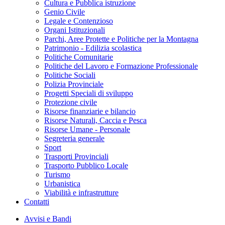
Cultura e Pubblica istruzione
Genio Civile
Legale e Contenzioso
Organi Istituzionali
Parchi, Aree Protette e Politiche per la Montagna
Patrimonio - Edilizia scolastica
Politiche Comunitarie
Politiche del Lavoro e Formazione Professionale
Politiche Sociali
Polizia Provinciale
Progetti Speciali di sviluppo
Protezione civile
Risorse finanziarie e bilancio
Risorse Naturali, Caccia e Pesca
Risorse Umane - Personale
Segreteria generale
Sport
Trasporti Provinciali
Trasporto Pubblico Locale
Turismo
Urbanistica
Viabilità e infrastrutture
Contatti
Avvisi e Bandi