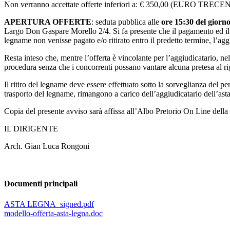
Non verranno accettate offerte inferiori a: € 350,00 (EURO T
APERTURA OFFERTE
: seduta pubblica alle
ore 15:30 del giorn
Largo Don Gaspare Morello 2/4. Si fa presente che il pagamento ed il r
legname non venisse pagato e/o ritirato entro il predetto termine, l’aggi
Resta inteso che, mentre l’offerta è vincolante per l’aggiudicatario, ne
procedura senza che i concorrenti possano vantare alcuna pretesa al ri
Il ritiro del legname deve essere effettuato sotto la sorveglianza del p
trasporto del legname, rimangono a carico dell’aggiudicatario dell’asta
Copia del presente avviso sarà affissa all’Albo Pretorio On Line della
IL DIRIGENTE
Arch. Gian Luca Rongoni
Documenti principali
ASTA LEGNA_signed.pdf
modello-offerta-asta-legna.doc