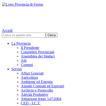
Accedi
La Provincia
Il Presidente
Consiglieri Provinciali
Assemblea dei Sindaci
Atti
Comuni
Servizi
Affari Generali
Agricoltura
Ambiente ed Energia
Appalti Contratti ed Espropri
Archivio e Protocollo
Attività Produttive
Attuazione legge 147/2004
CED - I.C.T.