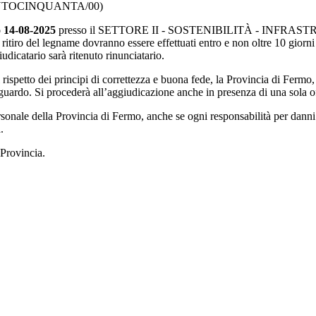
RECENTOCINQUANTA/00)
o 14-08-2025
presso il SETTORE II - SOSTENIBILITÀ - INFRASTRU
itiro del legname dovranno essere effettuati entro e non oltre 10 giorni
udicatario sarà ritenuto rinunciatario.
l rispetto dei principi di correttezza e buona fede, la Provincia di Ferm
guardo. Si procederà all’aggiudicazione anche in presenza di una sola of
ersonale della Provincia di Fermo, anche se ogni responsabilità per danni a
.
 Provincia.