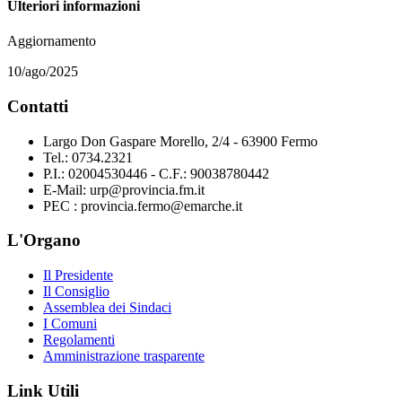
Ulteriori informazioni
Aggiornamento
10/ago/2025
Contatti
Largo Don Gaspare Morello, 2/4 - 63900 Fermo
Tel.: 0734.2321
P.I.: 02004530446 - C.F.: 90038780442
E-Mail: urp@provincia.fm.it
PEC : provincia.fermo@emarche.it
L'Organo
Il Presidente
Il Consiglio
Assemblea dei Sindaci
I Comuni
Regolamenti
Amministrazione trasparente
Link Utili